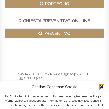
PORTFOLIO
RICHIESTA PREVENTIVO ON-LINE
PREVENTIVO
SAVINO LATTANZIO - P.IVA 02179820424 - CELL.
+39 347.2625439
Gestisci Consenso Cookie
Facebook
Twitter
Pinterest
Per fornire le migliori esperienze, utilizziamo tecnologie come i cookie per
memorizzare e/o accedere alle informazioni del dispositivo. Il consenso a
queste tecnologie ci permetterà di elaborare dati come il comportamento di
LinkedIn