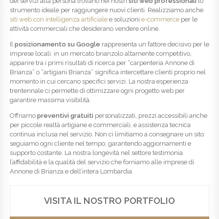
dei servizi alla persona trovano nei nostri
siti web professionali
lo
strumento ideale per raggiungere nuovi clienti. Realizziamo anche
siti web con intelligenza artificiale
e soluzioni
e-commerce
per le
attività commerciali che desiderano vendere online.
Il
posizionamento su Google
rappresenta un fattore decisivo per le
imprese locali: in un mercato brianzolo altamente competitivo,
apparire tra i primi risultati di ricerca per “carpenteria Annone di
Brianza” o “artigiani Brianza” significa intercettare clienti proprio nel
momento in cui cercano specifici servizi. La nostra esperienza
trentennale ci permette di ottimizzare ogni progetto web per
garantire massima visibilità.
Offriamo
preventivi gratuiti
personalizzati, prezzi accessibili anche
per piccole realtà artigiane e commerciali, e assistenza tecnica
continua inclusa nel servizio. Non ci limitiamo a consegnare un sito:
seguiamo ogni cliente nel tempo, garantendo aggiornamenti e
supporto costante. La nostra longevità nel settore testimonia
l’affidabilità e la qualità del servizio che forniamo alle imprese di
Annone di Brianza e dell’intera Lombardia.
VISITA IL NOSTRO PORTFOLIO