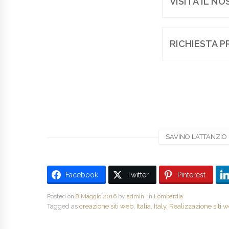
VISITA IL N
RICHIESTA P
SAVINO LATTANZIO -
Facebook
Twitter
Pinterest
Posted on
8 Maggio 2016
by
admin
in
Lombardia
Tagged as
creazione siti web
,
Italia
,
Italy
,
Realizzazione siti 