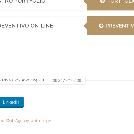
OSTRO PORTFOLIO
PORTFOLI
REVENTIVO ON-LINE
PREVENTI
 P.IVA 02179820424 - CELL. +39 347.2625439
LinkedIn
web
,
Web Agency
,
web design