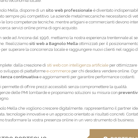
ano l’economia locale.
olo Mella, disporre di un
sito web professionale
è diventato indispensabi
to sempre più competitivo. Le aziende metalmeccaniche necessitano di vet
no le loro competenze tecniche, mentre artigiani e commercianti devono inte
 cerca servizi online prima di ogni acquisto.
 sede ad Ancona dal 1996, mettiamo la nostra esperienza trentennale al se
ane. Realizziamo
siti web a Bagnolo Mella
ottimizzati per il posizionamento
per superare la concorrenza locale e raggiungere nuovi clienti nel raggio d
mplete: dalla creazione di
siti web con intelligenza artificiale
per ottimizzare
llo sviluppo di piattaforme
e-commerce
per chi desidera vendere online. Ogn
stenza continuativa
e aggiornamenti per garantire performance costanti.
i permette di offrire prezzi accessibili senza compromettere la qualità.
enze delle PMI lombarde e proponiamo soluzioni su misura con
preventi
egno.
olo Mella che vogliono crescere digitalmente, rappresentiamo il partner ide
, tecnologie innovative e un approccio orientato ai risultati concreti. Contat
o trasformare la vostra presenza online in un vero strumento di business.