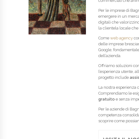
commerciali che anim
Per le imprese di Bagn
emergere in un merca
digitali che valorizzi
la clientela locale che
Come
web agency
con
delle imprese bresci
Google, fondamentale 
dell’azienda.
Offriamo soluzioni co
l’esperienza utente, a
progetto include
assi
La nostra esperienza c
Comprendiamo le esig
gratuito
e senza imp
Per le aziende di Bagn
competenza consolidata
scoprire come possiam