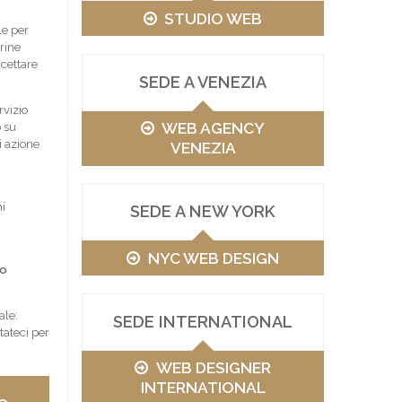
STUDIO WEB
le per
rine
rcettare
SEDE A VENEZIA
rvizio
WEB AGENCY
 su
i azione
VENEZIA
i
SEDE A NEW YORK
NYC WEB DESIGN
vo
ale:
SEDE INTERNATIONAL
tateci per
WEB DESIGNER
INTERNATIONAL