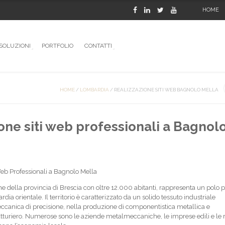
HOME
SOLUZIONI
PORTFOLIO
CONTATTI
HOME
/
LOMBARDIA
/
REALIZZAZIONE SITI WEB BAGNOLO MELLA
one siti web professionali a Bagnol
Web Professionali a Bagnolo Mella
della provincia di Brescia con oltre 12.000 abitanti, rappresenta un polo p
dia orientale. Il territorio è caratterizzato da un solido tessuto industriale
eccanica di precisione, nella produzione di componentistica metallica e
atturiero. Numerose sono le aziende metalmeccaniche, le imprese edili e le 