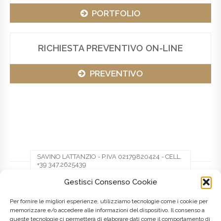
PORTFOLIO
RICHIESTA PREVENTIVO ON-LINE
PREVENTIVO
SAVINO LATTANZIO - P.IVA 02179820424 - CELL.
+39 347.2625439
Gestisci Consenso Cookie
Facebook
Twitter
Pinterest
Per fornire le migliori esperienze, utilizziamo tecnologie come i cookie per
memorizzare e/o accedere alle informazioni del dispositivo. Il consenso a
queste tecnologie ci permetterà di elaborare dati come il comportamento di
LinkedIn