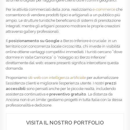
strumenti digitali per raggiungere clienti oltre i confini geografici.
Per le attività commerciali della zona, realizziamo
e-commerce
che
consentono di vendere prodotti tipici e artigianali a un pubblico più
ampio. Le strutture turistiche beneficiano di sistemi di prenotazione
integrati, mentre gli artigiani possono mostrare le proprie creazioni
attraverso gallery professionali.
Il
posizionamento su Google
a Berzo Inferiore è cruciale: in un
territorio con concorrenza locale circoscritta, chi investe in visibilità
online ottiene vantaggi competitivi immediati. I turisti cercano “dove
dormire in Valle Camonica” o “noleggio sci Berzo Inferiore”
direttamente dal web: essere presenti significa intercettare questa
domanda.
Proponiamo
siti web con intelligenza artificiale
per automatizzare
l’assistenza clienti e migliorare l’esperienza utente. I nostri
prezzi
accessibili
sono pensati anche per le piccole realtà, includendo
assistenza continuativa e
preventivo gratuito
. La distanza da
Ancona non è un limite: gestiamo progetti in tutta Italia con la stessa
professionalità e dedizione.
VISITA IL NOSTRO PORTFOLIO