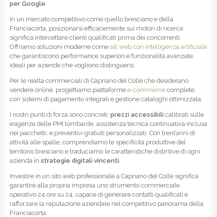
per Google
.
In un mercato competitivo come quello bresciano e della
Franciacorta, posizionarsi efficacemente sui motori di ricerca
significa intercettare clienti qualificati prima dei concorrenti.
Offriamo soluzioni moderne come
siti web con intelligenza artificiale
che garantiscono performance superiori e funzionalità avanzate,
ideali per aziende che vogliono distinguersi.
Per le realtà commerciali di Capriano del Colle che desiderano
vendere online, progettiamo piattaforme
e-commerce
complete,
con sistemi di pagamento integrati e gestione cataloghi ottimizzata.
I nostri punti di forza sono concreti:
prezzi accessibili
calibrati sulle
esigenze delle PMI lombarde, assistenza tecnica continuativa inclusa
nei pacchetti, e preventivi gratuiti personalizzati. Con trent’anni di
attività alle spalle, comprendiamo le specificità produttive del
territorio bresciano e traduciamo le caratteristiche distintive di ogni
azienda in
strategie digitali vincenti
.
Investire in un sito web professionale a Capriano del Colle significa
garantire alla propria impresa uno strumento commerciale
operativo 24 ore su 24, capace di generare contatti qualificati e
rafforzare la reputazione aziendale nel competitivo panorama della
Franciacorta.