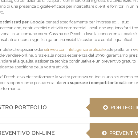
 strategico per aziende di trasporti, commercio all’ingrosso e attività B2B. Pr
no di una presenza digitale efficace per intercettare clienti e fornitori in un
vo.
 ottimizzati per Google
pensati specificamente per imprese edili, studi
 meccaniche, centri estetici e attività commerciali locali che vogliono farsi tro
la zona. In un comune come Cassina de’ Pecchi, dove la concorrenza locale è 
sultati di ricerca significa garantirsi visibilità costante e contatti qualificati.
mplete che spaziano dai
siti web con intelligenza artificiale
alle piattaforme
ole vendere online. Grazie alla nostra esperienza dal 1996, garantiamo
prez
nciare alla qualità, assistenza tecnica continuativa e un preventivo gratuito
igenze specifiche della vostra attività.
e’ Pecchi e volete trasformare la vostra presenza online in uno strumento co
i per scoprire come possiamo aiutarvi a
superare i competitor locali
con un
erformante.
OSTRO PORTFOLIO
PORTFOLI
REVENTIVO ON-LINE
PREVENTI