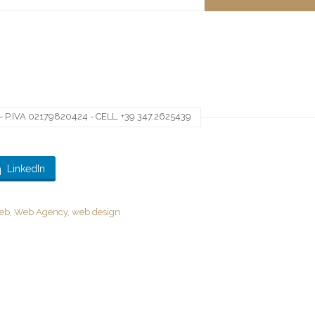
 P.IVA 02179820424 - CELL. +39 347.2625439
LinkedIn
web
,
Web Agency
,
web design