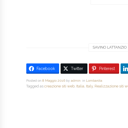
SAVINO LATTANZIO -
Facebook
Twitter
Pinterest
Posted on
8 Maggio 2016
by
admin
in
Lombardia
Tagged as
creazione siti web
,
Italia
,
Italy
,
Realizzazione siti 