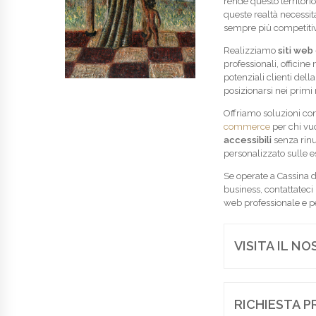
rende questo territorio
queste realtà necessita
sempre più competiti
Realizziamo
siti web
professionali, officine
potenziali clienti del
posizionarsi nei primi ri
Offriamo soluzioni co
commerce
per chi vu
accessibili
senza rinu
personalizzato sulle es
Se operate a Cassina d
business, contattatec
web professionale e p
VISITA IL N
RICHIESTA P