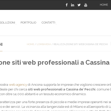
HOME
SOLUZIONI
PORTFOLIO
CONTATTI
HI
HOME
/
LOMBARDIA
/
REALIZZAZIONE SITI WEB CASSINA DE’ PECCHI
one siti web professionali a Cassina 
 nostra
web agency
di Ancona supporta le imprese che vogliono crescere onl
ideale per chi cerca
siti web professionali a Cassina de’ Pecchi
, comune 
 con oltre 14.000 abitanti e un tessuto economico dinamico.
caratterizza per una forte presenza di piccole e medie imprese operanti nei se
co e dei servizi. La vicinanza alla tangenziale est di Milano e all’aeroporto di L