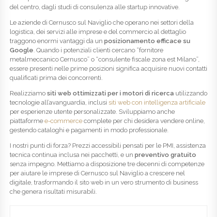
del centro, dagli studi di consulenza alle startup innovative.
Le aziende di Cernusco sul Naviglio che operano nei settori della
logistica, dei servizi alle imprese e del commercio al dettaglio
traggono enormi vantaggi da un
posizionamento efficace su
Google
. Quando i potenziali clienti cercano “fornitore
metalmeccanico Cernusco” o “consulente fiscale zona est Milano”,
essere presenti nelle prime posizioni significa acquisire nuovi contatti
qualificati prima dei concorrenti.
Realizziamo
siti web ottimizzati per i motori di ricerca
utilizzando
tecnologie all’avanguardia, inclusi
siti web con intelligenza artificiale
per esperienze utente personalizzate. Sviluppiamo anche
piattaforme
e-commerce
complete per chi desidera vendere online,
gestendo cataloghi e pagamenti in modo professionale.
I nostri punti di forza? Prezzi accessibili pensati per le PMI, assistenza
tecnica continua inclusa nei pacchetti, e un
preventivo gratuito
senza impegno. Mettiamo a disposizione tre decenni di competenze
per aiutare le imprese di Cernusco sul Naviglio a crescere nel
digitale, trasformando il sito web in un vero strumento di business
che genera risultati misurabili.