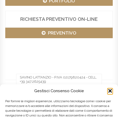
PORTFOLIO
RICHIESTA PREVENTIVO ON-LINE
PREVENTIVO
SAVINO LATTANZIO - P.IVA 02179820424 - CELL.
+39 347.2625439
Gestisci Consenso Cookie
Facebook
Twitter
Pinterest
Per fornire le migliori esperienze, utilizziamo tecnologie come i cookie per
memorizzare e/o accedere alle informazioni del dispositivo. Il consenso a
queste tecnologie ci permetterà di elaborare dati come il comportamento di
LinkedIn
navigazione o ID unici su questo sito. Non acconsentire o ritirare il consenso