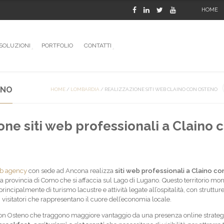
HOME
SOLUZIONI
PORTFOLIO
CONTATTI
ENO
HOME
/
LOMBARDIA
/
REALIZZAZIONE SITI WEB CLAINO CON OSTENO
one siti web professionali a Claino 
b agency
con sede ad Ancona realizza
siti web professionali a Claino co
a provincia di Como che si affaccia sul Lago di Lugano. Questo territorio mo
incipalmente di turismo lacustre e attività legate all’ospitalità, con strutture 
r i visitatori che rappresentano il cuore dell’economia locale.
con Osteno che traggono maggiore vantaggio da una presenza online strateg