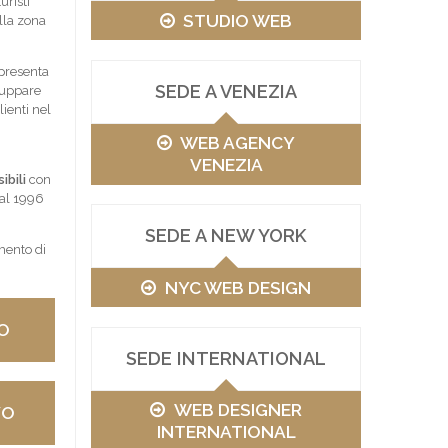
uristi
STUDIO WEB
ella zona
presenta
SEDE A VENEZIA
luppare
lienti nel
WEB AGENCY
VENEZIA
ibili
con
dal 1996
SEDE A NEW YORK
mento di
NYC WEB DESIGN
O
SEDE INTERNATIONAL
WEB DESIGNER
VO
INTERNATIONAL