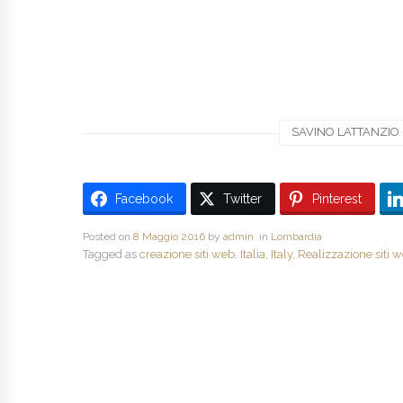
SAVINO LATTANZIO -
Facebook
Twitter
Pinterest
Posted on
8 Maggio 2016
by
admin
in
Lombardia
Tagged as
creazione siti web
,
Italia
,
Italy
,
Realizzazione siti 