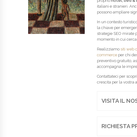
proprio
hotel, bed & 
italiani e stranieri. An
possono ampliare signi
In un contesto turist
la chiave per emergere
strategie SEO mirate pe
momento in cui cercano
Realizziamo
siti web c
commerce
per chi des
preventivo gratuito, a
accompagna le imprese
Contattateci per scopr
crescita per la vostra 
VISITA IL N
RICHIESTA P