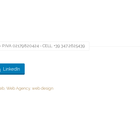
 P.IVA 02179820424 - CELL. +39 347.2625439
LinkedIn
web
,
Web Agency
,
web design