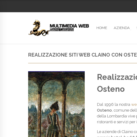
HOME
AZIENDA
REALIZZAZIONE SITI WEB CLAINO CON OST
Realizzazi
Osteno
Dal 1996 la nostra
we
Osteno
, comune dell
della Lombardia vive pr
ristoranti e servizi pe
Le aziende di Claino 