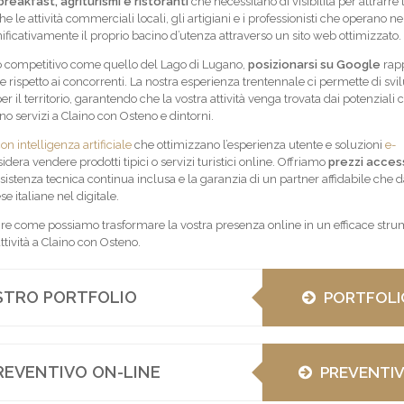
breakfast, agriturismi e ristoranti
che necessitano di visibilità per attrarre t
che le attività commerciali locali, gli artigiani e i professionisti che operano n
ficativamente il proprio bacino d’utenza attraverso un sito web ottimizzato.
ico competitivo come quello del Lago di Lugano,
posizionarsi su Google
rap
 rispetto ai concorrenti. La nostra esperienza trentennale ci permette di svi
r il territorio, garantendo che la vostra attività venga trovata dai potenziali c
 servizi a Claino con Osteno e dintorni.
on intelligenza artificiale
che ottimizzano l’esperienza utente e soluzioni
e-
idera vendere prodotti tipici o servizi turistici online. Offriamo
prezzi access
ssistenza tecnica continua inclusa e la garanzia di un partner affidabile che 
 italiane nel digitale.
ire come possiamo trasformare la vostra presenza online in un efficace stru
attività a Claino con Osteno.
OSTRO PORTFOLIO
PORTFOLI
REVENTIVO ON-LINE
PREVENTI