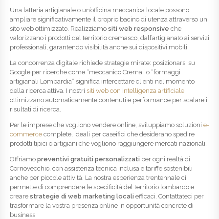
Una latteria artigianale o un’officina meccanica locale possono
ampliare significativamente il proprio bacino di utenza attraverso un
sito web ottimizzato. Realizziamo
siti web responsive
che
valorizzano i prodotti del territorio cremasco, dall’artigianato ai servizi
professionali, garantendo visibilità anche sui dispositivi mobili.
La concorrenza digitale richiede strategie mirate: posizionarsi su
Google per ricerche come “meccanico Crema” o “formaggi
artigianali Lombardia” significa intercettare clienti nel momento
della ricerca attiva. I nostri
siti web con intelligenza artificiale
ottimizzano automaticamente contenuti e performance per scalare i
risultati di ricerca.
Per le imprese che vogliono vendere online, sviluppiamo soluzioni
e-
commerce
complete, ideali per caseifici che desiderano spedire
prodotti tipici o artigiani che vogliono raggiungere mercati nazionali.
Offriamo
preventivi gratuiti personalizzati
per ogni realtà di
Cornovecchio, con assistenza tecnica inclusa e tariffe sostenibili
anche per piccole attività. La nostra esperienza trentennale ci
permette di comprendere le specificità del territorio lombardo e
creare
strategie di web marketing locali
efficaci. Contattateci per
trasformare la vostra presenza online in opportunità concrete di
business.