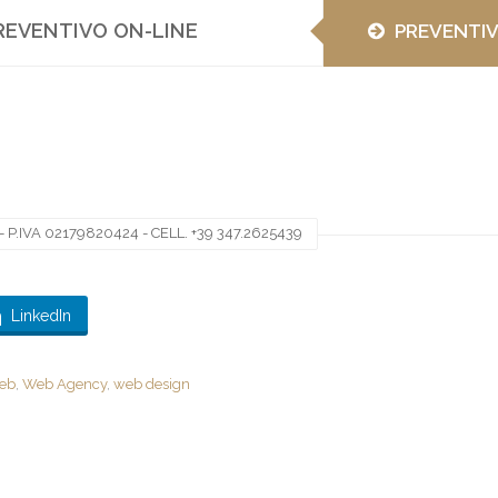
REVENTIVO ON-LINE
PREVENTI
 P.IVA 02179820424 - CELL. +39 347.2625439
LinkedIn
web
,
Web Agency
,
web design