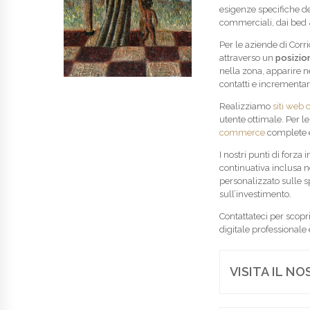
esigenze specifiche del
commerciali, dai bed & 
Per le aziende di Corri
attraverso un
posizio
nella zona, apparire n
contatti e incrementare
Realizziamo
siti web c
utente ottimale. Per l
commerce
complete e
I nostri punti di forza
continuativa inclusa n
personalizzato sulle s
sull’investimento.
Contattateci per scopr
digitale professionale 
VISITA IL N