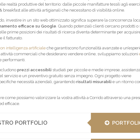
le realtà produttive del territorio: dalle piccole manifatture tessili agli eserci
breakfast alle attività artigianali che necessitano di visibilità online.
do, investire in un sito web ottimizzato significa superare la concorrenza loc
namento efficace su Google
. Quando potenziali clienti cercano prodotti o 
elle prime posizioni dei risultati di ricerca diventa determinante per acquisir
 il fatturato.
on intelligenza artificiale
che garantiscono funzionalità avanzate e un’esper
e attività commerciali che desiderano vendere online, sviluppiamo soluzioni
 performanti.
 includono
prezzi accessibili
studiati per piccole e medie imprese, assistenz
el servizio e un preventivo gratuito senza impegno. Ogni progetto viene
pecifiche necessità aziendali, garantendo
risultati misurabili
e un ritorno co
ire come possiamo valorizzare la vostra attività a Corrido attraverso una pre
ed efficace.
OSTRO PORTFOLIO
PORTFOLI