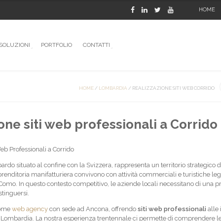
HOME
SOLUZIONI
PORTFOLIO
CONTATTI
HOME
/
LOMBARDIA
/
REALIZZAZIONE SITI WEB CORRIDO
one siti web professionali a Corrido
eb Professionali a Corrido
do situato al confine con la Svizzera, rappresenta un territorio strategico d
prenditoria manifatturiera convivono con attività commerciali e turistiche leg
Como. In questo contesto competitivo, le aziende locali necessitano di una 
stinguersi.
come
web agency
con sede ad Ancona, offrendo
siti web professionali
alle
ra Lombardia. La nostra esperienza trentennale ci permette di comprendere l