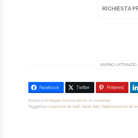
RICHIESTA P
SAVINO LATTANZIO -
Facebook
Twitter
Pinterest
Posted on
8 Maggio 2016
by
admin
in
Lombardia
Tagged as
creazione siti web
,
Italia
,
Italy
,
Realizzazione siti 