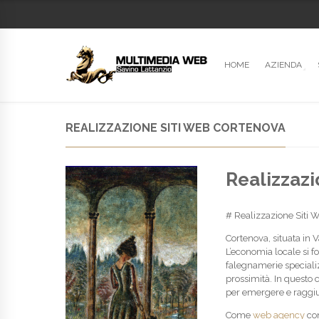
HOME
AZIENDA
REALIZZAZIONE SITI WEB CORTENOVA
Realizzazi
# Realizzazione Siti W
Cortenova, situata in V
L’economia locale si 
falegnamerie specializ
prossimità. In questo 
per emergere e raggiu
Come
web agency
con