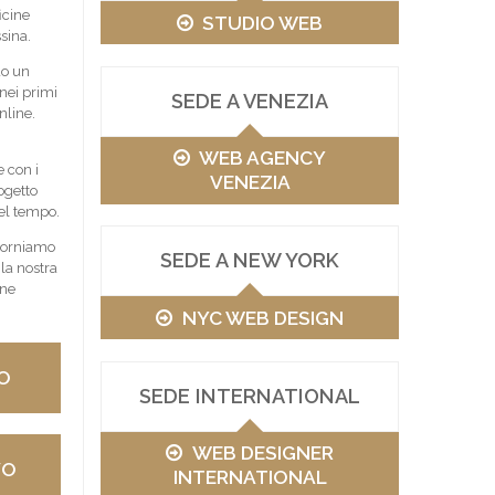
icine
STUDIO WEB
sina.
do un
nei primi
SEDE A VENEZIA
nline.
WEB AGENCY
 con i
VENEZIA
ogetto
el tempo.
 Forniamo
SEDE A NEW YORK
 la nostra
one
NYC WEB DESIGN
O
SEDE INTERNATIONAL
WEB DESIGNER
VO
INTERNATIONAL