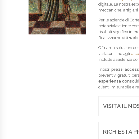
digitale. La nostra es
meccaniche, artigiani 
Per le aziende di Cor
potenziale cliente cer
risultati significa int
Realizziamo
siti web
Offriamo soluzioni co
visitatori, fino agli
e-c
include assistenza co
I nostri
prezzi accessi
preventivi gratuiti per
esperienza consoli
clienti, misurabile e r
VISITA IL N
RICHIESTA P