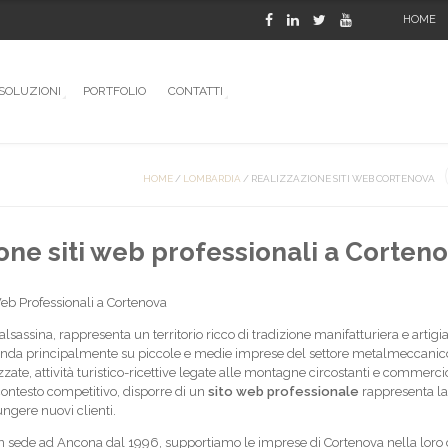
HOME
SOLUZIONI
PORTFOLIO
CONTATTI
HOME
/
LOMBARDIA
/
REALIZZAZIONE SITI WEB CORTENOVA
one siti web professionali a Corten
eb Professionali a Cortenova
alsassina, rappresenta un territorio ricco di tradizione manifatturiera e artigi
fonda principalmente su piccole e medie imprese del settore metalmeccanic
zate, attività turistico-ricettive legate alle montagne circostanti e commerci
contesto competitivo, disporre di un
sito web professionale
rappresenta la
ngere nuovi clienti.
 sede ad Ancona dal 1996, supportiamo le imprese di Cortenova nella loro 