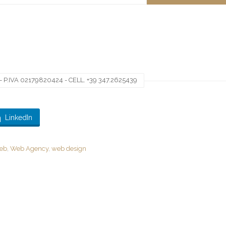
 P.IVA 02179820424 - CELL. +39 347.2625439
LinkedIn
web
,
Web Agency
,
web design