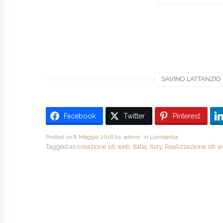
SAVINO LATTANZIO -
Facebook
Twitter
Pinterest
Posted on
8 Maggio 2016
by
admin
in
Lombardia
Tagged as
creazione siti web
,
Italia
,
Italy
,
Realizzazione siti 