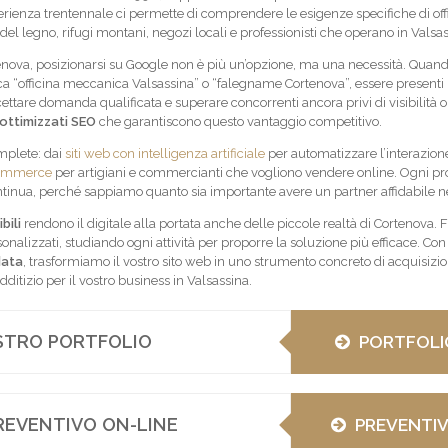
perienza trentennale ci permette di comprendere le esigenze specifiche di off
del legno, rifugi montani, negozi locali e professionisti che operano in Valsas
tenova, posizionarsi su Google non è più un’opzione, ma una necessità. Quan
ca “officina meccanica Valsassina” o “falegname Cortenova”, essere presenti 
ercettare domanda qualificata e superare concorrenti ancora privi di visibilità o
 ottimizzati SEO
che garantiscono questo vantaggio competitivo.
mplete: dai
siti web con intelligenza artificiale
per automatizzare l’interazione
ommerce
per artigiani e commercianti che vogliono vendere online. Ogni pr
ntinua, perché sappiamo quanto sia importante avere un partner affidabile n
bili
rendono il digitale alla portata anche delle piccole realtà di Cortenova.
sonalizzati, studiando ogni attività per proporre la soluzione più efficace. Con
data
, trasformiamo il vostro sito web in uno strumento concreto di acquisizi
edditizio per il vostro business in Valsassina.
OSTRO PORTFOLIO
PORTFOLI
REVENTIVO ON-LINE
PREVENTI