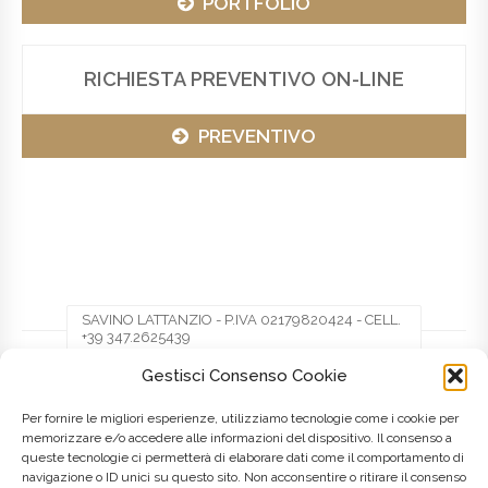
PORTFOLIO
RICHIESTA PREVENTIVO ON-LINE
PREVENTIVO
SAVINO LATTANZIO - P.IVA 02179820424 - CELL.
+39 347.2625439
Gestisci Consenso Cookie
Facebook
Twitter
Pinterest
Per fornire le migliori esperienze, utilizziamo tecnologie come i cookie per
memorizzare e/o accedere alle informazioni del dispositivo. Il consenso a
queste tecnologie ci permetterà di elaborare dati come il comportamento di
LinkedIn
navigazione o ID unici su questo sito. Non acconsentire o ritirare il consenso