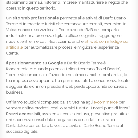
stabilimenti termali, ristoranti, imprese manifatturiere e negozi che
operano in questo territorio.
Un
sito web professionale
permette alle attività di Darfo Boario
Terme di intercettare turisti che cercano cure termali, escursioni in
Valcamonica o servizi locali. Per le aziende B2B del comparto
industriale, una presenza digitale efficace significa raggiungere
nuovi clienti e mercati. Realizziamo anche
siti web con intelligenza
artificiale
per automatizzare processi e migliorare l’esperienza
utente.
Il
posizionamento su Google
a Darfo Boario Terme è
fondamentale: quando potenziali clienti cercano “hotel Boario”,
“terme Valcamonica” o “aziende metalmeccaniche Lombardia”, la
tua impresa deve apparire tra i primi risultati. La concorrenza locale
è agguerrita e chi non presidia il web perde opportunità concrete di
business.
Offriamo soluzioni complete: dai siti vetrina agli
e-commerce
per
vendere online prodotti locali o servizi turistici. I nostri punti di forza?
Prezzi accessibili
, assistenza tecnica inclusa, preventivo gratuito e
un’esperienza consolidata che garantisce risultati misurabili.
Contattateci per portare la vostra attività di Darfo Boario Terme al
successo digitale.