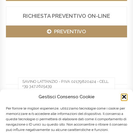
RICHIESTA PREVENTIVO ON-LINE
PREVENTIVO
SAVINO LATTANZIO - P.IVA 02179820424 - CELL.
+39 347.2625439
Gestisci Consenso Cookie
Facebook
Twitter
Pinterest
Per fornire le migliori esperienze, utilizziamo tecnologie come i cookie per
memorizzare e/o accedere alle informazioni del dispositivo. Il consenso a
queste tecnologie ci permetterà di elaborare dati come il comportamento di
LinkedIn
navigazione o ID unici su questo sito. Non acconsentire o ritirare il consenso
può influire negativamente su alcune caratteristiche e funzioni.
Posted on
8 Maggio 2016
by
admin
in
Marche