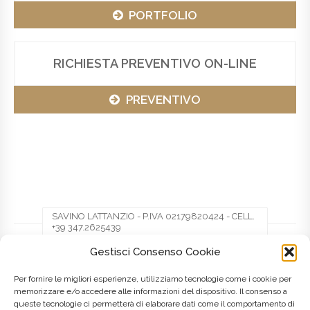
PORTFOLIO
RICHIESTA PREVENTIVO ON-LINE
PREVENTIVO
SAVINO LATTANZIO - P.IVA 02179820424 - CELL.
+39 347.2625439
Gestisci Consenso Cookie
Facebook
Twitter
Pinterest
Per fornire le migliori esperienze, utilizziamo tecnologie come i cookie per
memorizzare e/o accedere alle informazioni del dispositivo. Il consenso a
queste tecnologie ci permetterà di elaborare dati come il comportamento di
LinkedIn