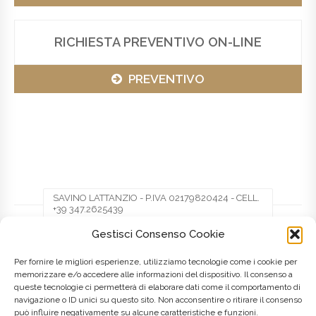
RICHIESTA PREVENTIVO ON-LINE
PREVENTIVO
SAVINO LATTANZIO - P.IVA 02179820424 - CELL.
+39 347.2625439
Gestisci Consenso Cookie
Facebook
Twitter
Pinterest
Per fornire le migliori esperienze, utilizziamo tecnologie come i cookie per
memorizzare e/o accedere alle informazioni del dispositivo. Il consenso a
queste tecnologie ci permetterà di elaborare dati come il comportamento di
LinkedIn
navigazione o ID unici su questo sito. Non acconsentire o ritirare il consenso
può influire negativamente su alcune caratteristiche e funzioni.