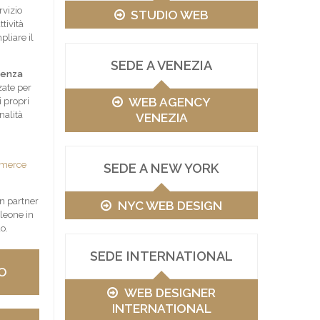
rvizio
STUDIO WEB
ttività
pliare il
SEDE A VENEZIA
senza
zate per
WEB AGENCY
 propri
nalità
VENEZIA
merce
SEDE A NEW YORK
un partner
NYC WEB DESIGN
eleone in
o.
SEDE INTERNATIONAL
O
WEB DESIGNER
INTERNATIONAL