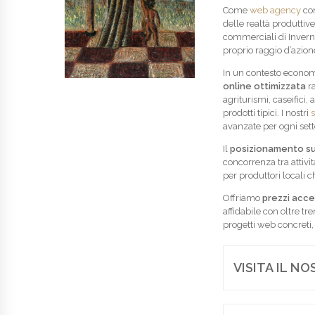
Come
web agency
con
delle realtà produttive 
commerciali di Inverno
proprio raggio d’azione
In un contesto econom
online ottimizzata
ra
agriturismi, caseifici
prodotti tipici. I nostri
s
avanzate per ogni sett
Il
posizionamento s
concorrenza tra attivi
per produttori locali c
Offriamo
prezzi acces
affidabile con oltre tr
progetti web concreti,
VISITA IL N