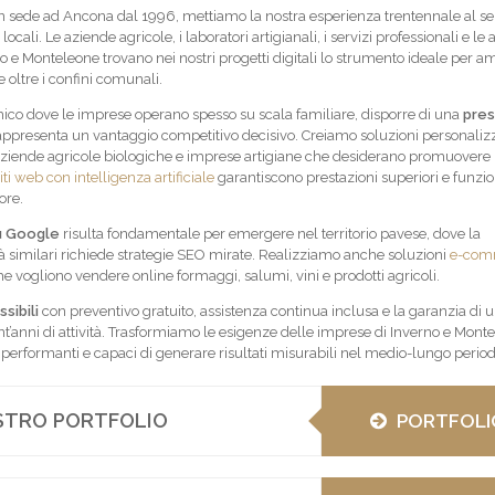
 sede ad Ancona dal 1996, mettiamo la nostra esperienza trentennale al se
locali. Le aziende agricole, i laboratori artigianali, i servizi professionali e le a
 e Monteleone trovano nei nostri progetti digitali lo strumento ideale per am
 oltre i confini comunali.
ico dove le imprese operano spesso su scala familiare, disporre di una
pre
ppresenta un vantaggio competitivo decisivo. Creiamo soluzioni personaliz
, aziende agricole biologiche e imprese artigiane che desiderano promuovere i
iti web con intelligenza artificiale
garantiscono prestazioni superiori e funzio
ore.
u Google
risulta fondamentale per emergere nel territorio pavese, dove la
tà similari richiede strategie SEO mirate. Realizziamo anche soluzioni
e-com
he vogliono vendere online formaggi, salumi, vini e prodotti agricoli.
sibili
con preventivo gratuito, assistenza continua inclusa e la garanzia di 
ent’anni di attività. Trasformiamo le esigenze delle imprese di Inverno e Mont
 performanti e capaci di generare risultati misurabili nel medio-lungo period
OSTRO PORTFOLIO
PORTFOLI