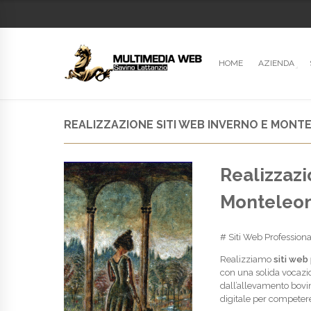
HOME
AZIENDA
REALIZZAZIONE SITI WEB INVERNO E MONT
Realizzazi
Monteleo
# Siti Web Professiona
Realizziamo
siti web
con una solida vocazion
dall’allevamento bovin
digitale per competer