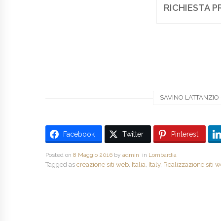
RICHIESTA P
SAVINO LATTANZIO -
Facebook
Twitter
Pinterest
Posted on
8 Maggio 2016
by
admin
in
Lombardia
Tagged as
creazione siti web
,
Italia
,
Italy
,
Realizzazione siti 