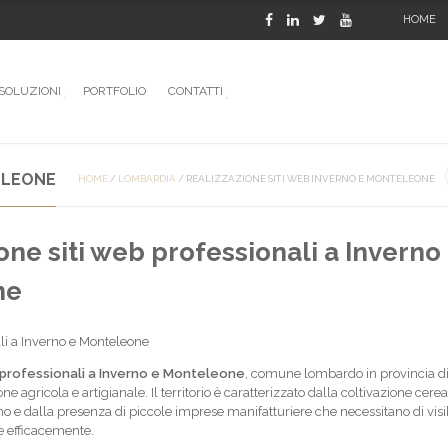
HOME
SOLUZIONI
PORTFOLIO
CONTATTI
ELEONE
HOME
/
LOMBARDIA
/
REALIZZAZIONE SITI WEB INVERNO E MONTELEONE
one siti web professionali a Inverno
ne
li a Inverno e Monteleone
 professionali a Inverno e Monteleone
, comune lombardo in provincia di
e agricola e artigianale. Il territorio è caratterizzato dalla coltivazione cerea
o e dalla presenza di piccole imprese manifatturiere che necessitano di visib
e efficacemente.