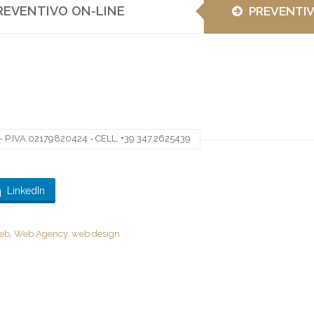
REVENTIVO ON-LINE
PREVENTI
 P.IVA 02179820424 - CELL. +39 347.2625439
LinkedIn
web
,
Web Agency
,
web design