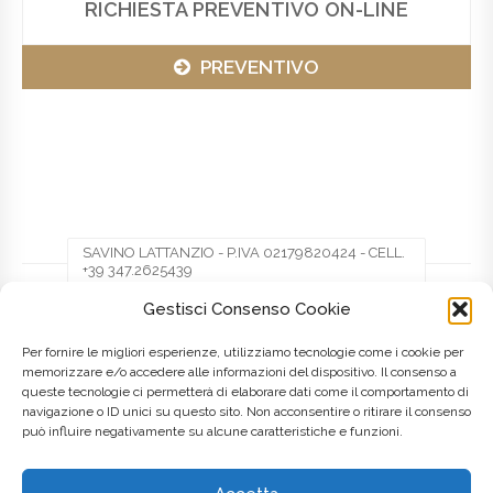
RICHIESTA PREVENTIVO ON-LINE
PREVENTIVO
SAVINO LATTANZIO - P.IVA 02179820424 - CELL.
+39 347.2625439
Gestisci Consenso Cookie
Facebook
Twitter
Pinterest
Per fornire le migliori esperienze, utilizziamo tecnologie come i cookie per
memorizzare e/o accedere alle informazioni del dispositivo. Il consenso a
queste tecnologie ci permetterà di elaborare dati come il comportamento di
LinkedIn
navigazione o ID unici su questo sito. Non acconsentire o ritirare il consenso
può influire negativamente su alcune caratteristiche e funzioni.
Posted on
8 Maggio 2016
by
admin
in
Marche
Tagged as
creazione siti web
,
Italia
,
Italy
,
Realizzazione siti web
,
Web
Agency
,
web design