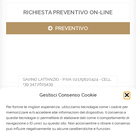
RICHIESTA PREVENTIVO ON-LINE
PREVENTIVO
SAVINO LATTANZIO - P.IVA 02179820424 - CELL.
+39 347.2625439
Gestisci Consenso Cookie
Facebook
Twitter
Pinterest
Per fornire le migliori esperienze, utilizziamo tecnologie come i cookie per
memorizzare e/o accedere alle informazioni del dispositivo. Il consenso a
queste tecnologie ci permetterà di elaborare dati come il comportamento di
LinkedIn
navigazione o ID unici su questo sito. Non acconsentire o ritirare il consenso
può influire negativamente su alcune caratteristiche e funzioni.
Posted on
8 Maggio 2016
by
admin
in
Lombardia