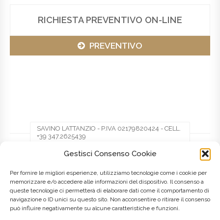
RICHIESTA PREVENTIVO ON-LINE
PREVENTIVO
SAVINO LATTANZIO - P.IVA 02179820424 - CELL.
+39 347.2625439
Gestisci Consenso Cookie
Facebook
Twitter
Pinterest
Per fornire le migliori esperienze, utilizziamo tecnologie come i cookie per
memorizzare e/o accedere alle informazioni del dispositivo. Il consenso a
queste tecnologie ci permetterà di elaborare dati come il comportamento di
LinkedIn
navigazione o ID unici su questo sito. Non acconsentire o ritirare il consenso
può influire negativamente su alcune caratteristiche e funzioni.
Posted on
8 Maggio 2016
by
admin
in
Marche