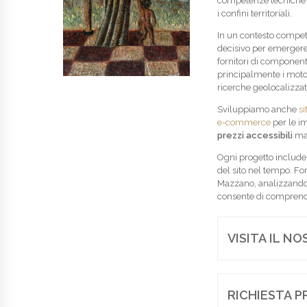
competenze tecniche e 
i confini territoriali.
In un contesto compet
decisivo per emergere.
fornitori di component
principalmente i motor
ricerche geolocalizzat
Sviluppiamo anche
si
e-commerce
per le i
prezzi accessibili
man
Ogni progetto include
del sito nel tempo. F
Mazzano, analizzando l
consente di comprendere
VISITA IL N
RICHIESTA P