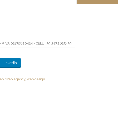
 P.IVA 02179820424 - CELL. +39 347.2625439
LinkedIn
web
,
Web Agency
,
web design