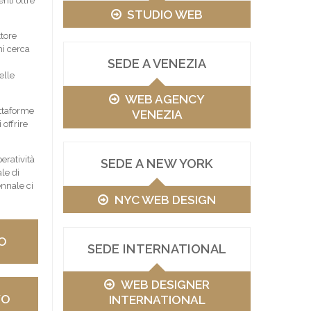
nti oltre
STUDIO WEB
tore
hi cerca
SEDE A VENEZIA
elle
WEB AGENCY
attaforme
VENEZIA
offrire
eratività
SEDE A NEW YORK
le di
ennale ci
NYC WEB DESIGN
O
SEDE INTERNATIONAL
WEB DESIGNER
VO
INTERNATIONAL