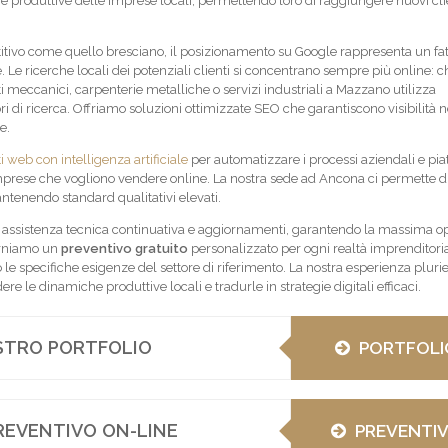
produttive delle imprese locali, permettendo loro di raggiungere nuovi clie
itivo come quello bresciano, il posizionamento su Google rappresenta un fat
 Le ricerche locali dei potenziali clienti si concentrano sempre più online: c
i meccanici, carpenterie metalliche o servizi industriali a Mazzano utilizza
i di ricerca. Offriamo soluzioni ottimizzate SEO che garantiscono visibilità n
e.
ti web con intelligenza artificiale
per automatizzare i processi aziendali e pi
mprese che vogliono vendere online. La nostra sede ad Ancona ci permette di 
tenendo standard qualitativi elevati.
 assistenza tecnica continuativa e aggiornamenti, garantendo la massima op
orniamo un
preventivo gratuito
personalizzato per ogni realtà imprenditoria
e specifiche esigenze del settore di riferimento. La nostra esperienza pluri
 le dinamiche produttive locali e tradurle in strategie digitali efficaci.
OSTRO PORTFOLIO
PORTFOLI
REVENTIVO ON-LINE
PREVENTI