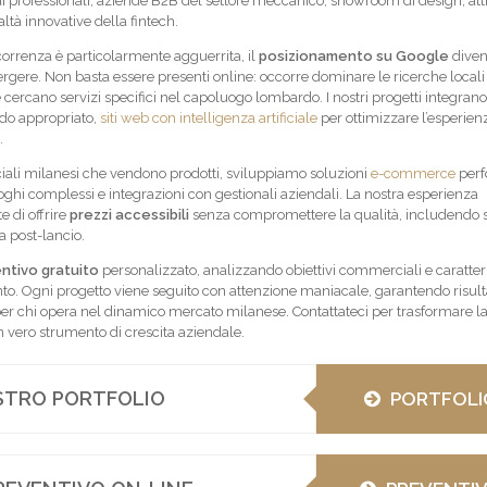
 professionali, aziende B2B del settore meccanico, showroom di design, atti
ltà innovative della fintech.
orrenza è particolarmente agguerrita, il
posizionamento su Google
divent
gere. Non basta essere presenti online: occorre dominare le ricerche locali
e cercano servizi specifici nel capoluogo lombardo. I nostri progetti integrano
do appropriato,
siti web con intelligenza artificiale
per ottimizzare l’esperien
.
iali milanesi che vendono prodotti, sviluppiamo soluzioni
e-commerce
perf
loghi complessi e integrazioni con gestionali aziendali. La nostra esperienza
e di offrire
prezzi accessibili
senza compromettere la qualità, includendo
a post-lancio.
ntivo gratuito
personalizzato, analizzando obiettivi commerciali e caratter
ento. Ogni progetto viene seguito con attenzione maniacale, garantendo risult
per chi opera nel dinamico mercato milanese. Contattateci per trasformare la
n vero strumento di crescita aziendale.
OSTRO PORTFOLIO
PORTFOLI