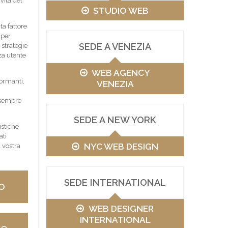
vità del
STUDIO WEB
a fattore
 per
SEDE A VENEZIA
 strategie
za utente
WEB AGENCY
ormanti,
VENEZIA
 sempre
SEDE A NEW YORK
istiche
ati
NYC WEB DESIGN
 vostra
SEDE INTERNATIONAL
O
WEB DESIGNER
INTERNATIONAL