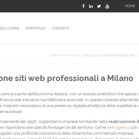
HOME
SOLUZIONI
PORTFOLIO
CONTATTI
HOME
/
LOMBARDIA
/
REALIZZAZIONE SITI WEB MILANO
one siti web professionali a Milano
cuore pulsante dell’economia italiana, con un tessuto produttivo che spazia 
finanza alle industrie manifatturiere avanzate. In questo contesto altamente
e milanesi necessitano di una presenza digitale all’altezza delle aspettative 
ternazionale.
precisamente dal 1996, supportiamo imprese lombarde nella
realizzazione di
e rispondono alle specifiche esigenze del territorio. Come
web agency
con 
uppato una profonda conoscenza delle dinamiche commerciali milanesi,