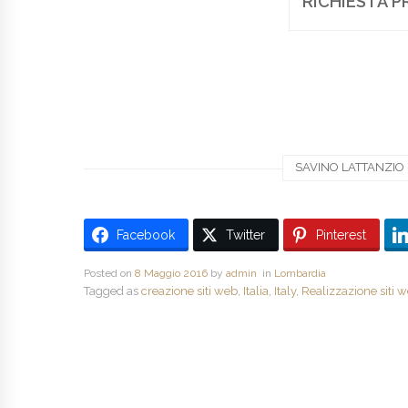
RICHIESTA P
SAVINO LATTANZIO -
Facebook
Twitter
Pinterest
Posted on
8 Maggio 2016
by
admin
in
Lombardia
Tagged as
creazione siti web
,
Italia
,
Italy
,
Realizzazione siti 