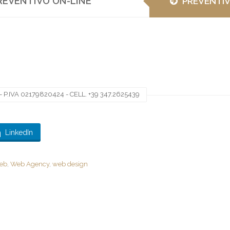
REVENTIVO ON-LINE
PREVENTI
 P.IVA 02179820424 - CELL. +39 347.2625439
LinkedIn
web
,
Web Agency
,
web design