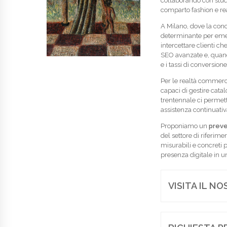
collaborando con studi
comparto fashion e rea
A Milano, dove la conc
determinante per emer
intercettare clienti ch
SEO avanzate e, quan
e i tassi di conversione
Per le realtà commerc
capaci di gestire cata
trentennale ci permett
assistenza continuativ
Proponiamo un
preve
del settore di riferim
misurabili e concreti 
presenza digitale in u
VISITA IL N