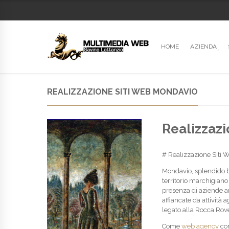
HOME
AZIENDA
REALIZZAZIONE SITI WEB MONDAVIO
Realizzazi
# Realizzazione Siti 
Mondavio, splendido b
territorio marchigiano 
presenza di aziende ar
affiancate da attività 
legato alla Rocca Rover
Come
web agency
con