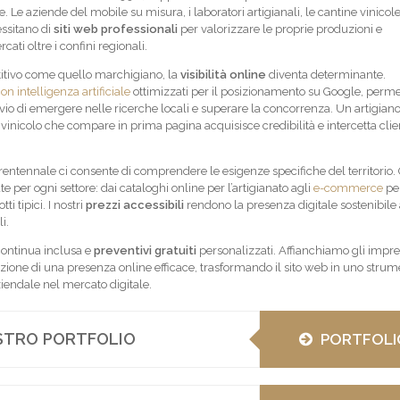
. Le aziende del mobile su misura, i laboratori artigianali, le cantine vinicole
essitano di
siti web professionali
per valorizzare le proprie produzioni e
ti oltre i confini regionali.
itivo come quello marchigiano, la
visibilità online
diventa determinante.
on intelligenza artificiale
ottimizzati per il posizionamento su Google, perm
io di emergere nelle ricerche locali e superare la concorrenza. Un artigiano
vinicolo che compare in prima pagina acquisisce credibilità e intercetta clie
rentennale ci consente di comprendere le esigenze specifiche del territorio.
e per ogni settore: dai cataloghi online per l’artigianato agli
e-commerce
per
ti tipici. I nostri
prezzi accessibili
rendono la presenza digitale sostenibile
i.
ontinua inclusa e
preventivi gratuiti
personalizzati. Affianchiamo gli impren
zione di una presenza online efficace, trasformando il sito web in uno strum
ziendale nel mercato digitale.
OSTRO PORTFOLIO
PORTFOLI