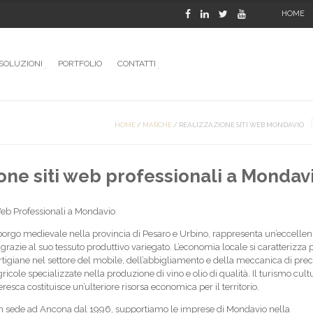
HOME
SOLUZIONI
PORTFOLIO
CONTATTI
HOME
/
MARCHE
/
REALIZZAZIONE SITI WEB MONDAVIO
one siti web professionali a Mondav
Web Professionali a Mondavio
orgo medievale nella provincia di Pesaro e Urbino, rappresenta un’eccellen
grazie al suo tessuto produttivo variegato. L’economia locale si caratterizza p
tigiane nel settore del mobile, dell’abbigliamento e della meccanica di prec
agricole specializzate nella produzione di vino e olio di qualità. Il turismo cult
esca costituisce un’ulteriore risorsa economica per il territorio.
 sede ad Ancona dal 1996, supportiamo le imprese di Mondavio nella