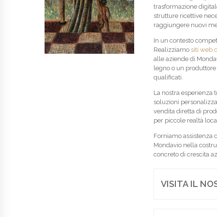
trasformazione digitale
strutture ricettive nec
raggiungere nuovi merca
In un contesto compet
Realizziamo
siti web c
alle aziende di Mondav
legno o un produttore 
qualificati.
La nostra esperienza t
soluzioni personalizzat
vendita diretta di prodot
per piccole realtà local
Forniamo assistenza c
Mondavio nella costru
concreto di crescita a
VISITA IL N