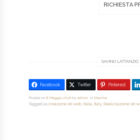
RICHIESTA P
SAVINO LATTANZIO -
Facebook
Twitter
Pinterest
Posted on
8 Maggio 2016
by
admin
in
Marche
Tagged as
creazione siti web
,
Italia
,
Italy
,
Realizzazione siti 