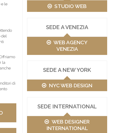
 e le
STUDIO WEB
SEDE A VENEZIA
ettendo
 del
WEB AGENCY
nti
VENEZIA
 Offriamo
 la
 anche
SEDE A NEW YORK
ditori di
NYC WEB DESIGN
ento
SEDE INTERNATIONAL
O
WEB DESIGNER
INTERNATIONAL