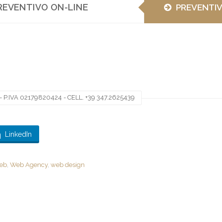
REVENTIVO ON-LINE
PREVENTI
 P.IVA 02179820424 - CELL. +39 347.2625439
LinkedIn
web
,
Web Agency
,
web design