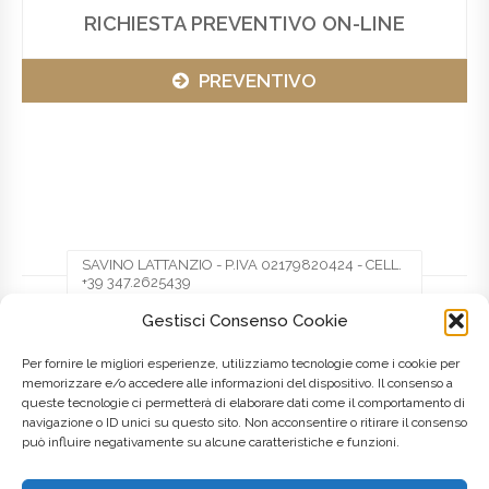
RICHIESTA PREVENTIVO ON-LINE
PREVENTIVO
SAVINO LATTANZIO - P.IVA 02179820424 - CELL.
+39 347.2625439
Gestisci Consenso Cookie
Facebook
Twitter
Pinterest
Per fornire le migliori esperienze, utilizziamo tecnologie come i cookie per
memorizzare e/o accedere alle informazioni del dispositivo. Il consenso a
queste tecnologie ci permetterà di elaborare dati come il comportamento di
LinkedIn
navigazione o ID unici su questo sito. Non acconsentire o ritirare il consenso
può influire negativamente su alcune caratteristiche e funzioni.
Posted on
8 Maggio 2016
by
admin
in
Lombardia
Tagged as
creazione siti web
,
Italia
,
Italy
,
Realizzazione siti web
,
Web