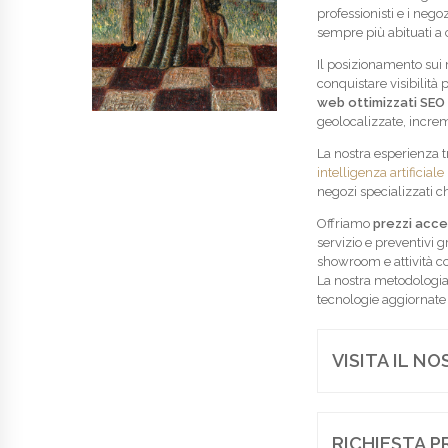
professionisti e i nego
sempre più abituati a 
Il posizionamento sui m
conquistare visibilità
web ottimizzati SEO
geolocalizzate, increm
La nostra esperienza t
intelligenza artificiale
negozi specializzati c
Offriamo
prezzi acces
servizio e preventivi g
showroom e attività co
La nostra metodologia
tecnologie aggiornate 
VISITA IL N
RICHIESTA P