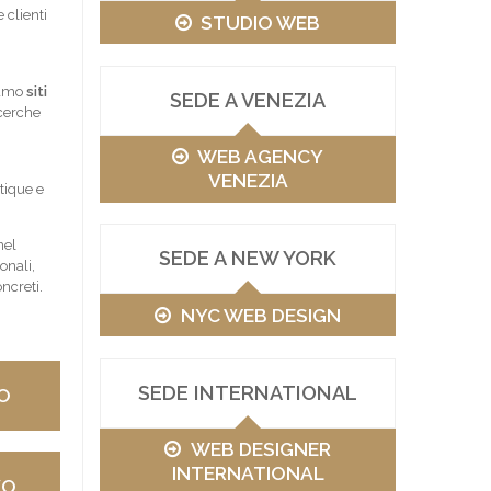
 clienti
STUDIO WEB
ziamo
siti
SEDE A VENEZIA
icerche
WEB AGENCY
VENEZIA
tique e
nel
SEDE A NEW YORK
onali,
ncreti.
NYC WEB DESIGN
SEDE INTERNATIONAL
O
WEB DESIGNER
INTERNATIONAL
VO