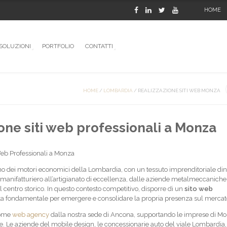
HOME
SOLUZIONI
PORTFOLIO
CONTATTI
HOME
/
LOMBARDIA
/
REALIZZAZIONE SITI WEB MONZA
one siti web professionali a Monza
Web Professionali a Monza
 dei motori economici della Lombardia, con un tessuto imprenditoriale di
 manifatturiero all’artigianato di eccellenza, dalle aziende metalmeccaniche
 centro storico. In questo contesto competitivo, disporre di un
sito web
a fondamentale per emergere e consolidare la propria presenza sul mercat
come
web agency
dalla nostra sede di Ancona, supportando le imprese di Mo
e. Le aziende del mobile design, le concessionarie auto del viale Lombardia, 