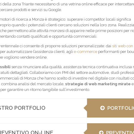
zi della zona Triante necessitano di una vetrina online efficace per intercettare
cercare prodotti e servizi su Google.
otori di ricerca a Monza è strategico: superare i competitor locali significa
 proprio quando i potenziali clienti cercano soluzioni nella loro zona. Realiz
che permettono alle attività monzesi di apparire nelle prime posizioni per r
entando contatti qualificati e opportunità commerciali.
rentennale ci consente di proporre soluzioni personalizzate: dai
siti web con
per automatizzare l’assistenza clienti, agli
e-commerce
performanti per bou
he vogliono vendere online.
sibili
senza rinunciare alla qualità, assistenza tecnica continuativa inclusa 
ratuiti dettagliati. Collaboriamo con PMI del settore automotive, studi professi
mmerciali di Monza che hanno scelto di investire nel digitale con risultati co
 combina analisi del mercato locale,
strategie di web marketing mirate
e
per garantire un ritorno tangibile sull’investimento.
OSTRO PORTFOLIO
PORTFOLI
REVENTIVO ON-LINE
PREVENTI