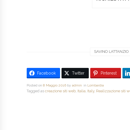
SAVINO LATTANZIO -
Facebook
Twitter
Pinterest
Posted on
8 Maggio 2016
by
admin
in
Lombardia
Tagged as
creazione siti web
,
Italia
,
Italy
,
Realizzazione siti 