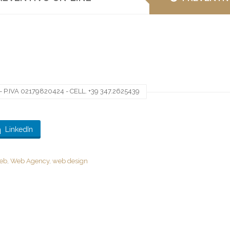
 P.IVA 02179820424 - CELL. +39 347.2625439
LinkedIn
web
,
Web Agency
,
web design