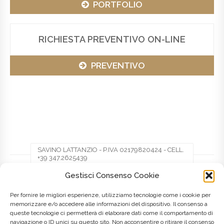
PORTFOLIO
RICHIESTA PREVENTIVO ON-LINE
PREVENTIVO
SAVINO LATTANZIO - P.IVA 02179820424 - CELL.
+39 347.2625439
Gestisci Consenso Cookie
Facebook
Twitter
Pinterest
Per fornire le migliori esperienze, utilizziamo tecnologie come i cookie per
memorizzare e/o accedere alle informazioni del dispositivo. Il consenso a
queste tecnologie ci permetterà di elaborare dati come il comportamento di
LinkedIn
navigazione o ID unici su questo sito. Non acconsentire o ritirare il consenso