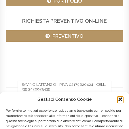
PORTFOLIO
RICHIESTA PREVENTIVO ON-LINE
PREVENTIVO
SAVINO LATTANZIO - P.IVA 02179820424 - CELL.
+39 347.2625439
Gestisci Consenso Cookie
Facebook
Twitter
Pinterest
Per fornire le migliori esperienze, utilizziamo tecnologie come i cookie per
memorizzare e/o accedere alle informazioni del dispositivo. Il consenso a
queste tecnologie ci permetterà di elaborare dati come il comportamento di
LinkedIn
navigazione o ID unici su questo sito. Non acconsentire o ritirare il consenso