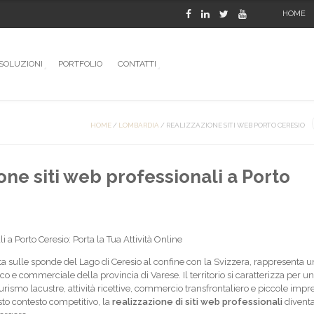
HOME
SOLUZIONI
PORTFOLIO
CONTATTI
HOME
/
LOMBARDIA
/
REALIZZAZIONE SITI WEB PORTO CERESIO
one siti web professionali a Porto
i a Porto Ceresio: Porta la Tua Attività Online
ata sulle sponde del Lago di Ceresio al confine con la Svizzera, rappresenta u
co e commerciale della provincia di Varese. Il territorio si caratterizza per u
rismo lacustre, attività ricettive, commercio transfrontaliero e piccole impr
sto contesto competitivo, la
realizzazione di siti web professionali
divent