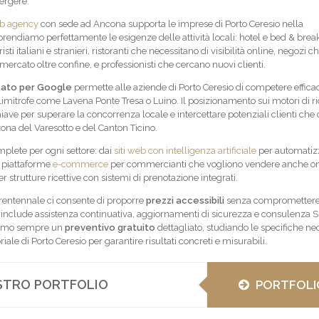
ergere.
b agency
con sede ad Ancona supporta le imprese di Porto Ceresio nella
rendiamo perfettamente le esigenze delle attività locali: hotel e bed & brea
sti italiani e stranieri, ristoranti che necessitano di visibilità online, negozi c
mercato oltre confine, e professionisti che cercano nuovi clienti.
zato per Google
permette alle aziende di Porto Ceresio di competere effi
e limitrofe come Lavena Ponte Tresa o Luino. Il posizionamento sui motori di r
iave per superare la concorrenza locale e intercettare potenziali clienti che
 zona del Varesotto e del Canton Ticino.
plete per ogni settore: dai
siti web con intelligenza artificiale
per automatizz
e piattaforme
e-commerce
per commercianti che vogliono vendere anche onl
er strutture ricettive con sistemi di prenotazione integrati.
trentennale ci consente di proporre
prezzi accessibili
senza compromettere
o include assistenza continuativa, aggiornamenti di sicurezza e consulenza 
iamo sempre un
preventivo gratuito
dettagliato, studiando le specifiche nec
iale di Porto Ceresio per garantire risultati concreti e misurabili.
OSTRO PORTFOLIO
PORTFOLI