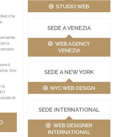
STUDIO WEB
kfast che
he
SEDE A VENEZIA
cacemente
WEB AGENCY
icerca
 cercano
VENEZIA
are il
ine, fino
SEDE A NEW YORK
 la
NYC WEB DESIGN
SEO
essità di
SEDE INTERNATIONAL
O
WEB DESIGNER
INTERNATIONAL