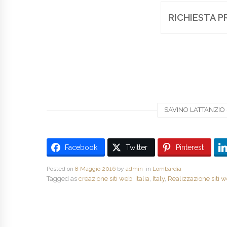
RICHIESTA P
SAVINO LATTANZIO -
Facebook
Twitter
Pinterest
Posted on
8 Maggio 2016
by
admin
in
Lombardia
Tagged as
creazione siti web
,
Italia
,
Italy
,
Realizzazione siti 