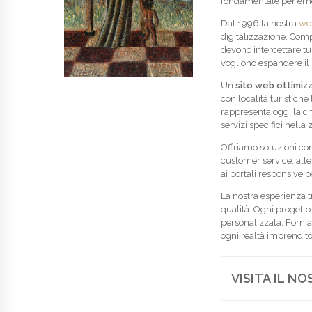
fondamentale per em
Dal 1996 la nostra
we
digitalizzazione. Comp
devono intercettare turi
vogliono espandere il 
Un
sito web ottimiz
con località turistich
rappresenta oggi la ch
servizi specifici nella
Offriamo soluzioni com
customer service, all
ai portali responsive p
La nostra esperienza 
qualità. Ogni progett
personalizzata. Forn
ogni realtà imprenditor
VISITA IL N