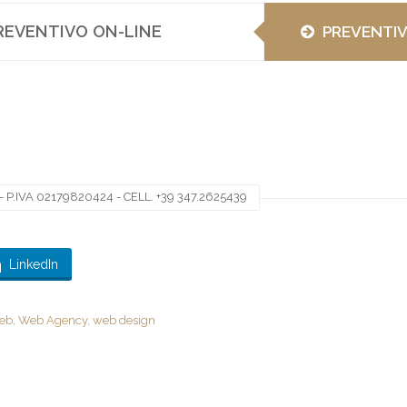
REVENTIVO ON-LINE
PREVENTI
 P.IVA 02179820424 - CELL. +39 347.2625439
LinkedIn
web
,
Web Agency
,
web design