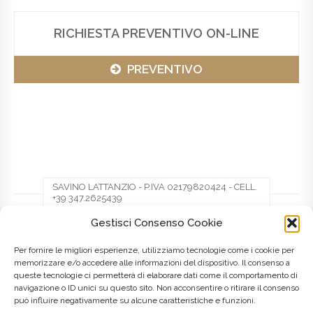
RICHIESTA PREVENTIVO ON-LINE
PREVENTIVO
SAVINO LATTANZIO - P.IVA 02179820424 - CELL.
+39 347.2625439
Gestisci Consenso Cookie
Facebook
Twitter
Pinterest
Per fornire le migliori esperienze, utilizziamo tecnologie come i cookie per
memorizzare e/o accedere alle informazioni del dispositivo. Il consenso a
queste tecnologie ci permetterà di elaborare dati come il comportamento di
LinkedIn
navigazione o ID unici su questo sito. Non acconsentire o ritirare il consenso
può influire negativamente su alcune caratteristiche e funzioni.
Posted on
8 Maggio 2016
by
admin
in
Marche