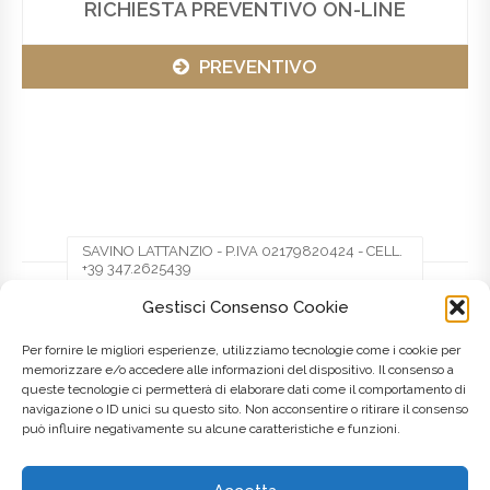
RICHIESTA PREVENTIVO ON-LINE
PREVENTIVO
SAVINO LATTANZIO - P.IVA 02179820424 - CELL.
+39 347.2625439
Gestisci Consenso Cookie
Facebook
Twitter
Pinterest
Per fornire le migliori esperienze, utilizziamo tecnologie come i cookie per
memorizzare e/o accedere alle informazioni del dispositivo. Il consenso a
queste tecnologie ci permetterà di elaborare dati come il comportamento di
LinkedIn
navigazione o ID unici su questo sito. Non acconsentire o ritirare il consenso
può influire negativamente su alcune caratteristiche e funzioni.
Posted on
8 Maggio 2016
by
admin
in
Lombardia
Tagged as
creazione siti web
,
Italia
,
Italy
,
Realizzazione siti web
,
Web
Agency
,
web design