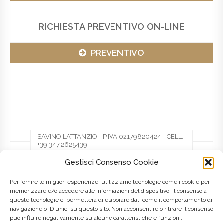
RICHIESTA PREVENTIVO ON-LINE
PREVENTIVO
SAVINO LATTANZIO - P.IVA 02179820424 - CELL.
+39 347.2625439
Gestisci Consenso Cookie
Facebook
Twitter
Pinterest
Per fornire le migliori esperienze, utilizziamo tecnologie come i cookie per
memorizzare e/o accedere alle informazioni del dispositivo. Il consenso a
queste tecnologie ci permetterà di elaborare dati come il comportamento di
LinkedIn
navigazione o ID unici su questo sito. Non acconsentire o ritirare il consenso
può influire negativamente su alcune caratteristiche e funzioni.
Posted on
8 Maggio 2016
by
admin
in
Lombardia