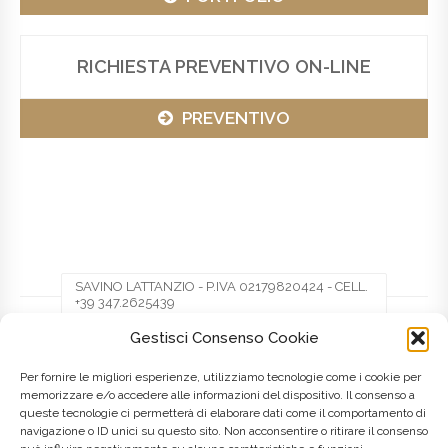
RICHIESTA PREVENTIVO ON-LINE
PREVENTIVO
SAVINO LATTANZIO - P.IVA 02179820424 - CELL.
+39 347.2625439
Gestisci Consenso Cookie
Facebook
Twitter
Pinterest
Per fornire le migliori esperienze, utilizziamo tecnologie come i cookie per
memorizzare e/o accedere alle informazioni del dispositivo. Il consenso a
queste tecnologie ci permetterà di elaborare dati come il comportamento di
LinkedIn
navigazione o ID unici su questo sito. Non acconsentire o ritirare il consenso