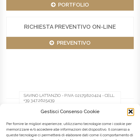
PORTFOLIO
RICHIESTA PREVENTIVO ON-LINE
PREVENTIVO
SAVINO LATTANZIO - P.IVA 02179820424 - CELL.
+39 347.2625439
Gestisci Consenso Cookie
Facebook
Twitter
Pinterest
Per fornire le migliori esperienze, utilizziamo tecnologie come i cookie per
memorizzare e/o accedere alle informazioni del dispositivo. Il consenso a
queste tecnologie ci permetterà di elaborare dati come il comportamento di
LinkedIn