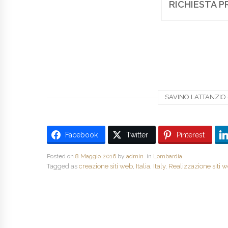
RICHIESTA P
SAVINO LATTANZIO -
Facebook
Twitter
Pinterest
Posted on
8 Maggio 2016
by
admin
in
Lombardia
Tagged as
creazione siti web
,
Italia
,
Italy
,
Realizzazione siti 