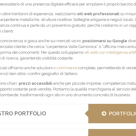
ecessitano di una presenza digitale efficace per ampliare il proprio bacino di 
 oltre trent’anni di esperienza, realizziamo
siti web professionali
su misur
rpenterie metalliche, strutture ricettive, botteghe artigiane e negozi locali.
tenza continua e parte da un preventivo gratuito, perché crediamo in un rap
 clienti.
a concorrenza si gioca anche sui mercati vicini,
posizionarsi su Google
dive
nziale cliente che cerca “carpenteria Valle Camonica” o “officina meccanic
i prima dei concorrenti. Per questo sviluppiamo
siti web con intelligenza artif
i di ricerca, garantendo visibilità costante.
ciali offriamo anche soluzioni
e-commerce
complete, permettendo di vend
ervizi ben oltre i confini geografici di Sellero.
sono chiari:
prezzi accessibili
anche per piccole imprese, competenza matur
supporto costante post-vendita. Portiamo la qualità marchigiana al servizio de
 lombarde, trasformando ogni sito in uno strumento concreto di business.
OSTRO PORTFOLIO
PORTFOLI