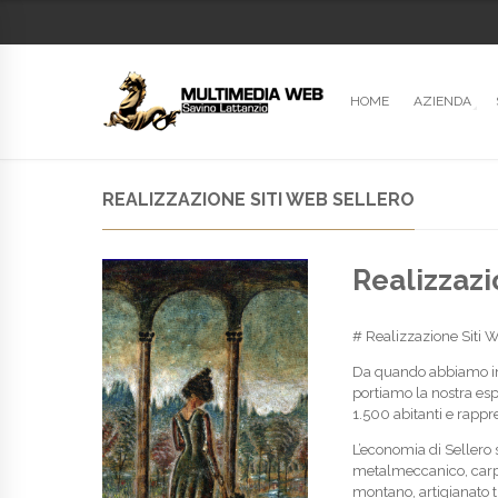
HOME
AZIENDA
REALIZZAZIONE SITI WEB SELLERO
Realizzazi
# Realizzazione Siti W
Da quando abbiamo iniz
portiamo la nostra es
1.500 abitanti e rappr
L’economia di Sellero 
metalmeccanico, carpent
montano, artigianato t