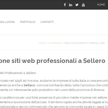
HOME
SOLUZIONI
PORTFOLIO
CONTATTI
HOME
/
LOMBARDIA
/
REALIZZAZIONE SITI WEB SELLERO
one siti web professionali a Sellero
eb Professionali a Sellero
iato nel 1996 ad Ancona, aiutiamo le imprese di tutta Italia a crescere onl
perienza anche a
Sellero
, comune lombardo della Valle Camonica che conta
esenta un interessante polo produttivo nel cuore della provincia di Brescia.
si caratterizza per una forte presenza di piccole e medie imprese nel settore
eria e lavorazione dell’acciaio. Il territorio ospita anche attività legate al 
radizionale e servizi commerciali che servono la comunità locale e i paesi lim