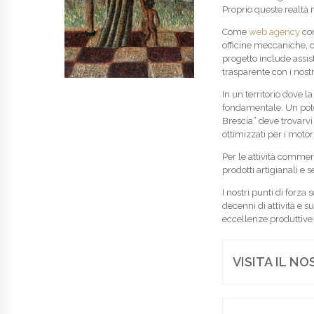
Proprio queste realtà n
Come
web agency
con
officine meccaniche, ca
progetto include assis
trasparente con i nostri
In un territorio dove l
fondamentale. Un pote
Brescia” deve trovarv
ottimizzati per i motor
Per le attività commer
prodotti artigianali e s
I nostri punti di forza 
decenni di attività e 
eccellenze produttive
VISITA IL N