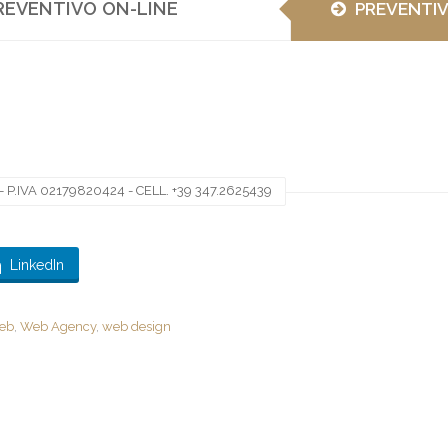
REVENTIVO ON-LINE
PREVENTI
 P.IVA 02179820424 - CELL. +39 347.2625439
LinkedIn
web
,
Web Agency
,
web design