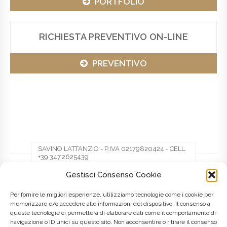
PORTFOLIO
RICHIESTA PREVENTIVO ON-LINE
PREVENTIVO
SAVINO LATTANZIO - P.IVA 02179820424 - CELL.
+39 347.2625439
Gestisci Consenso Cookie
Facebook
Twitter
Pinterest
Per fornire le migliori esperienze, utilizziamo tecnologie come i cookie per
memorizzare e/o accedere alle informazioni del dispositivo. Il consenso a
queste tecnologie ci permetterà di elaborare dati come il comportamento di
LinkedIn
navigazione o ID unici su questo sito. Non acconsentire o ritirare il consenso