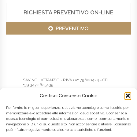
RICHIESTA PREVENTIVO ON-LINE
PREVENTIVO
SAVINO LATTANZIO - P.IVA 02179820424 - CELL.
+39 347.2625439
Gestisci Consenso Cookie
Facebook
Twitter
Pinterest
Per fornire le migliori esperienze, utilizziamo tecnologie come i cookie per
memorizzare e/o accedere alle informazioni del dispositivo. Il consenso a
queste tecnologie ci permetterà di elaborare dati come il comportamento di
LinkedIn
navigazione o ID unici su questo sito. Non acconsentire o ritirare il consenso
può influire negativamente su alcune caratteristiche e funzioni.
Posted on
8 Maggio 2016
by
admin
in
Lombardia