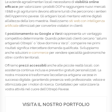
Le aziende agroalimentari locali necessitano di
visibilità online
efficace
per valorizzare i prodotti DOP e raggiungere nuovi mercati.
I B&B e gli agriturismi devono attrarre turisti che percorrono i sentieri
dell’Appennino pavese. Gli artigiani locali meritano vetrine digitali
all’altezza della loro maestria. Realizziamo
siti web con intelligenza
artificiale
ottimizzati per convertire visitatori in clienti.
Il
posizionamento su Google a Varzi
rappresenta un vantaggio
competitivo determinante. Quando potenziali clienti cercano “salumi
artigianali Oltrepò” o “dove dormire a Varzi”, comparire nei primi
risultati significa intercettare domanda qualificata. Sviluppiamo
anche soluzioni
e-commerce
per vendere specialità gastronomiche
oltre i confini territoriali.
Offriamo
prezzi accessibili
anche alle piccole realtà locali, con
assistenza continua inclusa e preventivi gratuiti personalizzati. La
nostra missione è trasformare l’eccellenza artigiana varzese in
successo digitale, garantendo presenza web professionale, veloce e
ottimizzata per i motori di ricerca. Contattateci per valorizzare la
vostra attività nel cuore dell’Oltrepò Pavese.
VISITA IL NOSTRO PORTFOLIO