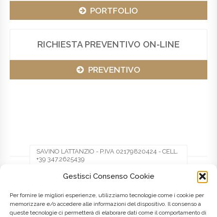
PORTFOLIO
RICHIESTA PREVENTIVO ON-LINE
PREVENTIVO
SAVINO LATTANZIO - P.IVA 02179820424 - CELL.
+39 347.2625439
Gestisci Consenso Cookie
Facebook
Twitter
Pinterest
Per fornire le migliori esperienze, utilizziamo tecnologie come i cookie per
memorizzare e/o accedere alle informazioni del dispositivo. Il consenso a
queste tecnologie ci permetterà di elaborare dati come il comportamento di
LinkedIn