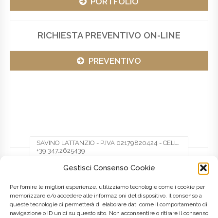
PORTFOLIO
RICHIESTA PREVENTIVO ON-LINE
PREVENTIVO
SAVINO LATTANZIO - P.IVA 02179820424 - CELL.
+39 347.2625439
Gestisci Consenso Cookie
Facebook
Twitter
Pinterest
Per fornire le migliori esperienze, utilizziamo tecnologie come i cookie per
memorizzare e/o accedere alle informazioni del dispositivo. Il consenso a
queste tecnologie ci permetterà di elaborare dati come il comportamento di
LinkedIn
navigazione o ID unici su questo sito. Non acconsentire o ritirare il consenso