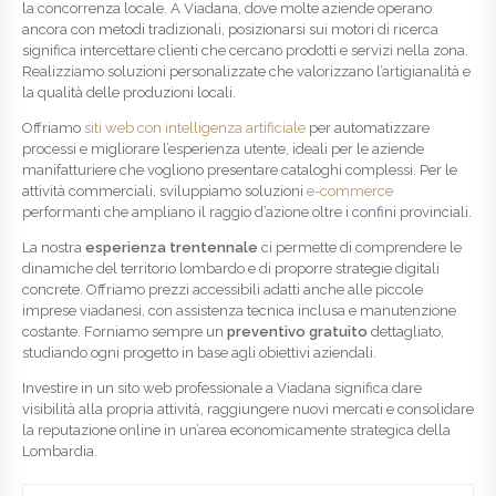
la concorrenza locale. A Viadana, dove molte aziende operano
ancora con metodi tradizionali, posizionarsi sui motori di ricerca
significa intercettare clienti che cercano prodotti e servizi nella zona.
Realizziamo soluzioni personalizzate che valorizzano l’artigianalità e
la qualità delle produzioni locali.
Offriamo
siti web con intelligenza artificiale
per automatizzare
processi e migliorare l’esperienza utente, ideali per le aziende
manifatturiere che vogliono presentare cataloghi complessi. Per le
attività commerciali, sviluppiamo soluzioni
e-commerce
performanti che ampliano il raggio d’azione oltre i confini provinciali.
La nostra
esperienza trentennale
ci permette di comprendere le
dinamiche del territorio lombardo e di proporre strategie digitali
concrete. Offriamo prezzi accessibili adatti anche alle piccole
imprese viadanesi, con assistenza tecnica inclusa e manutenzione
costante. Forniamo sempre un
preventivo gratuito
dettagliato,
studiando ogni progetto in base agli obiettivi aziendali.
Investire in un sito web professionale a Viadana significa dare
visibilità alla propria attività, raggiungere nuovi mercati e consolidare
la reputazione online in un’area economicamente strategica della
Lombardia.