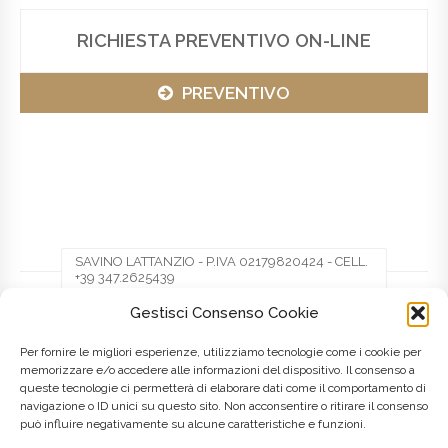
RICHIESTA PREVENTIVO ON-LINE
PREVENTIVO
SAVINO LATTANZIO - P.IVA 02179820424 - CELL.
+39 347.2625439
Gestisci Consenso Cookie
Facebook
Twitter
Pinterest
Per fornire le migliori esperienze, utilizziamo tecnologie come i cookie per
memorizzare e/o accedere alle informazioni del dispositivo. Il consenso a
queste tecnologie ci permetterà di elaborare dati come il comportamento di
LinkedIn
navigazione o ID unici su questo sito. Non acconsentire o ritirare il consenso
può influire negativamente su alcune caratteristiche e funzioni.
Posted on
8 Maggio 2016
by
admin
in
Lombardia