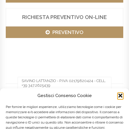
RICHIESTA PREVENTIVO ON-LINE
PREVENTIVO
SAVINO LATTANZIO - P.IVA 02179820424 - CELL.
+39 347.2625439
Gestisci Consenso Cookie
Facebook
Twitter
Pinterest
Per fornire le migliori esperienze, utilizziamo tecnologie come i cookie per
memorizzare e/o accedere alle informazioni del dispositivo. Il consenso a
queste tecnologie ci permetterà di elaborare dati come il comportamento di
LinkedIn
navigazione o ID unici su questo sito. Non acconsentire o ritirare il consenso
può influire negativamente su alcune caratteristiche e funzioni.