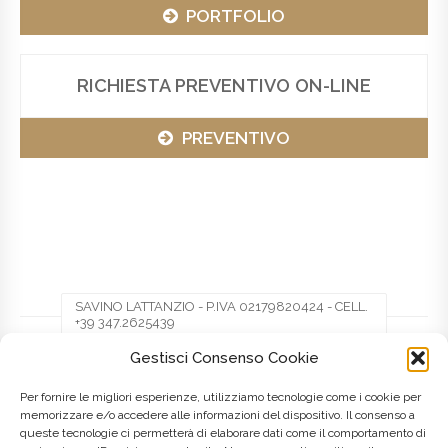
PORTFOLIO
RICHIESTA PREVENTIVO ON-LINE
PREVENTIVO
SAVINO LATTANZIO - P.IVA 02179820424 - CELL.
+39 347.2625439
Gestisci Consenso Cookie
Facebook
Twitter
Pinterest
Per fornire le migliori esperienze, utilizziamo tecnologie come i cookie per
memorizzare e/o accedere alle informazioni del dispositivo. Il consenso a
queste tecnologie ci permetterà di elaborare dati come il comportamento di
LinkedIn