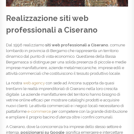
Realizzazione siti web
professionali a Ciserano
Dal 1996 realizziamo
siti web professionali a Ciserano
, comune
lombardo in provincia di Bergamo che rappresenta un territorio
dinamico dal punto di vista economico. Quest’area della Bassa
Bergamasca si distingue per una solida presenza di piccole e medie
imprese manifatturiere, aziende metalmeccaniche, imprese edili e
attività commerciali che costituiscono il tessuto produttivo locale.
La nostra
web agency
con sede ad Ancona supporta da quasi
trent’anni le realtà imprenditoriali di Ciserano nella loro crescita
digitale. Le aziende manifatturiere del territorio hanno bisogno di
vetrine online efficaci per mostrare cataloghi prodotti e acquisire
nuovi clienti. Le attività commerciali e i negozi locali necessitano di
piattaforme
e-commerce
per competere con la grande distribuzione
e ampliare il proprio bacino d’utenza oltre i confini comunali.
A Ciserano, dove la concorrenza tra imprese dello stesso settore è
intensa,
posizionarsi su Google
significa emergere e intercettare