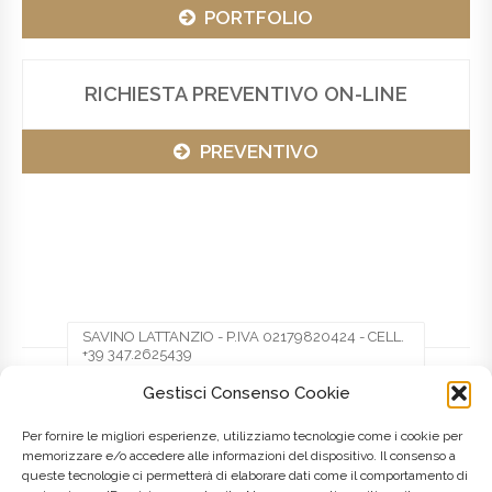
PORTFOLIO
RICHIESTA PREVENTIVO ON-LINE
PREVENTIVO
SAVINO LATTANZIO - P.IVA 02179820424 - CELL.
+39 347.2625439
Gestisci Consenso Cookie
Facebook
Twitter
Pinterest
Per fornire le migliori esperienze, utilizziamo tecnologie come i cookie per
memorizzare e/o accedere alle informazioni del dispositivo. Il consenso a
queste tecnologie ci permetterà di elaborare dati come il comportamento di
LinkedIn