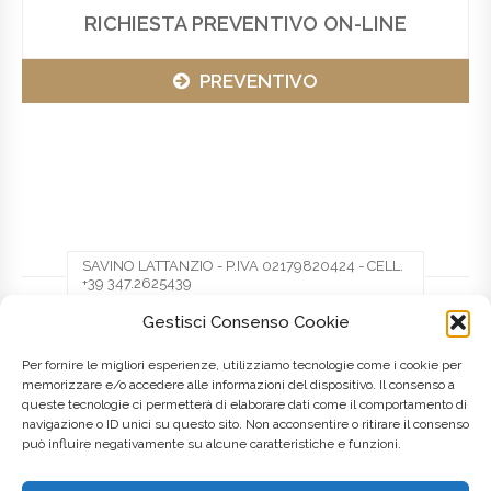
RICHIESTA PREVENTIVO ON-LINE
PREVENTIVO
SAVINO LATTANZIO - P.IVA 02179820424 - CELL.
+39 347.2625439
Gestisci Consenso Cookie
Facebook
Twitter
Pinterest
Per fornire le migliori esperienze, utilizziamo tecnologie come i cookie per
memorizzare e/o accedere alle informazioni del dispositivo. Il consenso a
queste tecnologie ci permetterà di elaborare dati come il comportamento di
LinkedIn
navigazione o ID unici su questo sito. Non acconsentire o ritirare il consenso
può influire negativamente su alcune caratteristiche e funzioni.
Posted on
8 Maggio 2016
by
admin
in
Marche
Tagged as
creazione siti web
,
Italia
,
Italy
,
Realizzazione siti web
,
Web