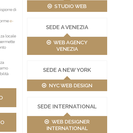
STUDIO WEB
isporre di
aforme
e-
SEDE A VENEZIA
za locale
WEB AGENCY
 permette
ento
VENEZIA
nza
ciamo
SEDE A NEW YORK
ilità
NYC WEB DESIGN
O
SEDE INTERNATIONAL
WEB DESIGNER
VO
INTERNATIONAL