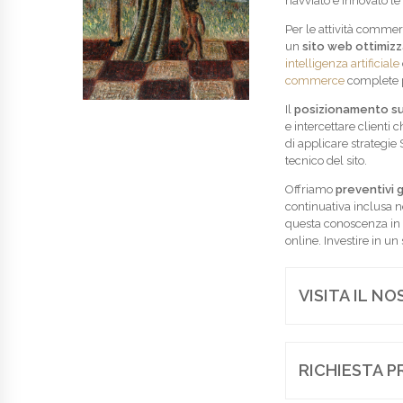
riavviato e innovato le 
Per le attività commerc
un
sito web ottimiz
intelligenza artificiale
commerce
complete pe
Il
posizionamento su
e intercettare clienti
di applicare strategie 
tecnico del sito.
Offriamo
preventivi g
continuativa inclusa 
questa conoscenza in s
online. Investire in un
VISITA IL N
RICHIESTA P