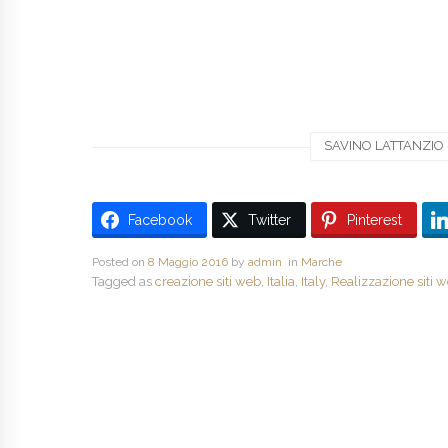
SAVINO LATTANZIO -
Facebook
Twitter
Pinterest
Posted on
8 Maggio 2016
by
admin
in
Marche
Tagged as
creazione siti web
,
Italia
,
Italy
,
Realizzazione siti 