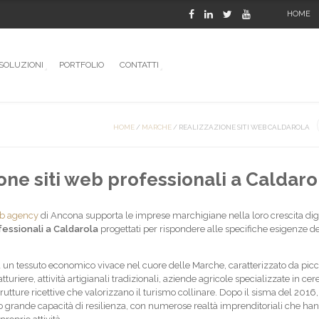
HOME
SOLUZIONI
PORTFOLIO
CONTATTI
HOME
/
MARCHE
/
REALIZZAZIONE SITI WEB CALDAROLA
one siti web professionali a Caldaro
b agency
di Ancona supporta le imprese marchigiane nella loro crescita digi
fessionali a Caldarola
progettati per rispondere alle specifiche esigenze de
 un tessuto economico vivace nel cuore delle Marche, caratterizzato da picc
riere, attività artigianali tradizionali, aziende agricole specializzate in cere
rutture ricettive che valorizzano il turismo collinare. Dopo il sisma del 2016, 
to grande capacità di resilienza, con numerose realtà imprenditoriali che ha