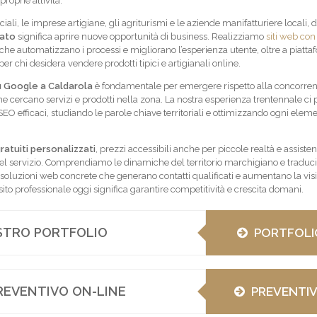
proprie attività.
iali, le imprese artigiane, gli agriturismi e le aziende manifatturiere locali, d
zato
significa aprire nuove opportunità di business. Realizziamo
siti web con
che automatizzano i processi e migliorano l’esperienza utente, oltre a piatt
r chi desidera vendere prodotti tipici e artigianali online.
 Google a Caldarola
è fondamentale per emergere rispetto alla concorren
 che cercano servizi e prodotti nella zona. La nostra esperienza trentennale ci
SEO efficaci, studiando le parole chiave territoriali e ottimizzando ogni elem
ratuiti personalizzati
, prezzi accessibili anche per piccole realtà e assiste
nel servizio. Comprendiamo le dinamiche del territorio marchigiano e tradu
oluzioni web concrete che generano contatti qualificati e aumentano la visib
 sito professionale oggi significa garantire competitività e crescita domani.
OSTRO PORTFOLIO
PORTFOLI
REVENTIVO ON-LINE
PREVENTI