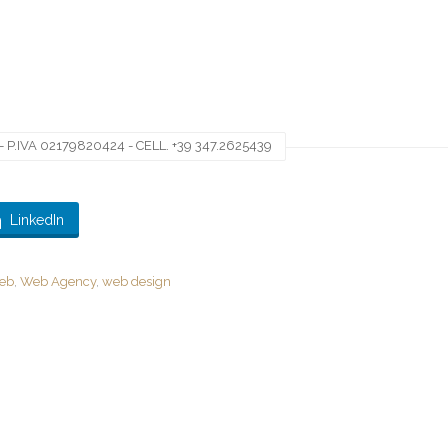
 P.IVA 02179820424 - CELL. +39 347.2625439
LinkedIn
web
,
Web Agency
,
web design