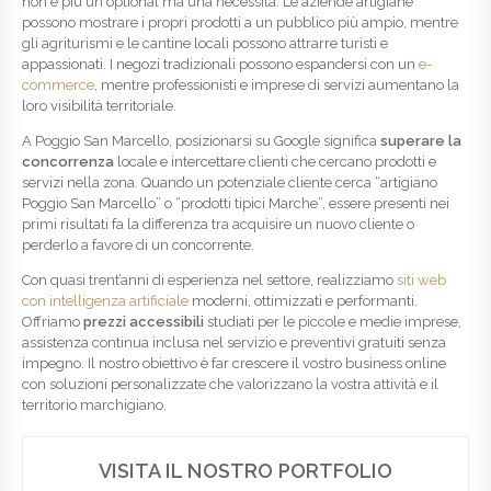
non è più un optional ma una necessità. Le aziende artigiane
possono mostrare i propri prodotti a un pubblico più ampio, mentre
gli agriturismi e le cantine locali possono attrarre turisti e
appassionati. I negozi tradizionali possono espandersi con un
e-
commerce
, mentre professionisti e imprese di servizi aumentano la
loro visibilità territoriale.
A Poggio San Marcello, posizionarsi su Google significa
superare la
concorrenza
locale e intercettare clienti che cercano prodotti e
servizi nella zona. Quando un potenziale cliente cerca “artigiano
Poggio San Marcello” o “prodotti tipici Marche”, essere presenti nei
primi risultati fa la differenza tra acquisire un nuovo cliente o
perderlo a favore di un concorrente.
Con quasi trent’anni di esperienza nel settore, realizziamo
siti web
con intelligenza artificiale
moderni, ottimizzati e performanti.
Offriamo
prezzi accessibili
studiati per le piccole e medie imprese,
assistenza continua inclusa nel servizio e preventivi gratuiti senza
impegno. Il nostro obiettivo è far crescere il vostro business online
con soluzioni personalizzate che valorizzano la vostra attività e il
territorio marchigiano.
VISITA IL NOSTRO PORTFOLIO