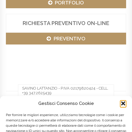
PORTFOLIO
RICHIESTA PREVENTIVO ON-LINE
PREVENTIVO
SAVINO LATTANZIO - P.IVA 02179820424 - CELL.
+39 347.2625439
Gestisci Consenso Cookie
Facebook
Twitter
Pinterest
Per fornire le migliori esperienze, utilizziamo tecnologie come i cookie per
memorizzare e/o accedere alle informazioni del dispositivo. Il consenso a
queste tecnologie ci permetterà di elaborare dati come il comportamento di
LinkedIn
navigazione o ID unici su questo sito. Non acconsentire o ritirare il consenso