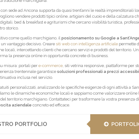
lla tradizione marchigiana.
con sede ad Ancona supporta da quasi trent’anni le realtà imprenditoriali loc
gliono vendere prodotti tipici online, artigiani del cuoio e della calzatura c
digitali, bed & breakfast e agriturismi che cercano visibilità turistica, professi
ro storico.
tivo come quello marchigiano, il
posizionamento su Google a Sant’Ange
un vantaggio decisivo. Creare
siti web con intelligenza artificiale
permette d
 locali, intercettando clienti che cercano servizi e prodotti del territorio. Un 
rma la presenza online in opportunità concrete di business.
u misura: portali per
e-commerce
, siti vetrina responsive, piattaforme per s
sperienza trentennale garantisce
soluzioni professionali a prezzi accessibi
inuativa inclusa nel servizio.
tuiti personalizzati, analizzando le specifiche esigenze di ogni attività a Sa
iamo le dinamiche economiche locali e sappiamo come valorizzare online 
del territorio marchigiano. Contattateci per trasformare la vostra presenza di
escita aziendale
concreto ed efficace.
OSTRO PORTFOLIO
PORTFOLI