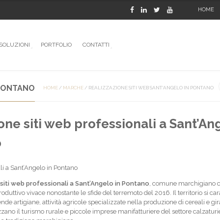
HOME
SOLUZIONI
PORTFOLIO
CONTATTI
 PONTANO
HOME
/
MARCHE
/
REALIZZAZIONE SITI WEB SANT’ANGELO IN PONTANO
one siti web professionali a Sant’An
o
li a Sant’Angelo in Pontano
siti web professionali a Sant’Angelo in Pontano
, comune marchigiano 
duttivo vivace nonostante le sfide del terremoto del 2016. Il territorio si car
nde artigiane, attività agricole specializzate nella produzione di cereali e gira
zzano il turismo rurale e piccole imprese manifatturiere del settore calzaturi