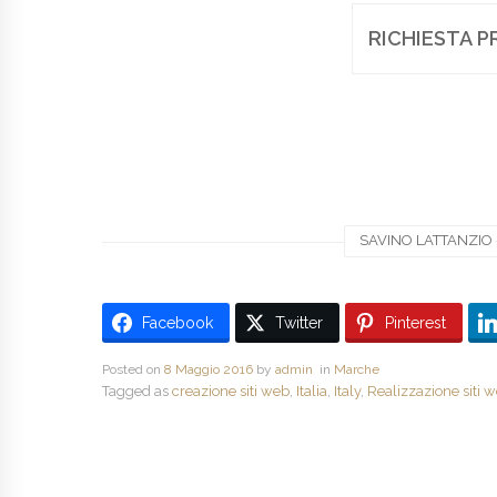
RICHIESTA P
SAVINO LATTANZIO -
Facebook
Twitter
Pinterest
Posted on
8 Maggio 2016
by
admin
in
Marche
Tagged as
creazione siti web
,
Italia
,
Italy
,
Realizzazione siti 