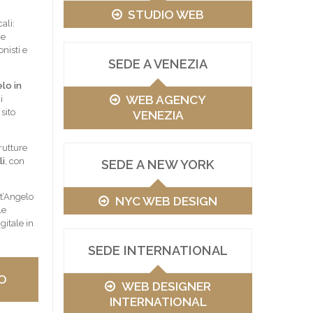
STUDIO WEB
ali:
he
onisti e
SEDE A VENEZIA
lo in
WEB AGENCY
i
sito
VENEZIA
trutture
li
, con
SEDE A NEW YORK
nt’Angelo
NYC WEB DESIGN
le
gitale in
SEDE INTERNATIONAL
O
WEB DESIGNER
INTERNATIONAL