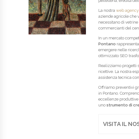
pelletteria, eredità de
La nostra
web agency
aziende agricole che vo
necessitano di vetrine 
commercianti del cent
In un mercato competi
Pontano
rappresenta 
emergere nelle ricerche
ottimizzato SEO trasfo
Realizziamo progetti s
ricettive. La nostra e
assistenza tecnica cont
Offriamo preventivi gra
in Pontano. Comprend
eccellenze produttive 
uno
strumento di cr
VISITA IL N