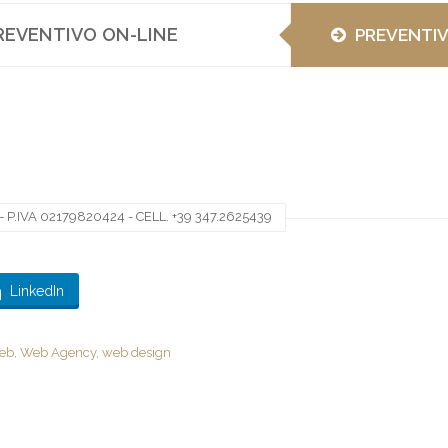
REVENTIVO ON-LINE
PREVENTI
 P.IVA 02179820424 - CELL. +39 347.2625439
LinkedIn
web
,
Web Agency
,
web design