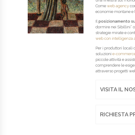
una finestra sul mondo 
Come
web agency
con
economie montane e la n
Il
posizionamento s
dormire nei Sibillini” 
strategie mirate e con
web con intelligenza ar
Per i produttori local
soluzioni
e-commerc
piccole attività e assi
comprendere le esige
attraverso progetti web
VISITA IL N
RICHIESTA P