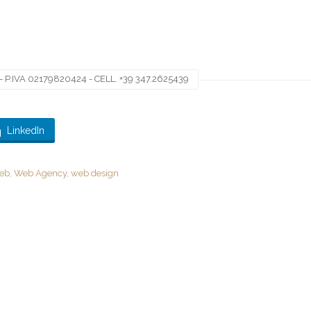
 P.IVA 02179820424 - CELL. +39 347.2625439
LinkedIn
web
,
Web Agency
,
web design