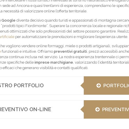
e intercettare i flussi turistici interessati al turismo naturalistico e enogast
 sede ad Ancona e quasi trent’anni di esperienza, comprendiamo le specifici
ecessità di valorizzare online l’offerta territoriale.
u Google
diventa decisivo quando turisti e appassionati di montagna cerca
o “prodotti tipici Fiordimonte”. Superare la concorrenza locale e regionale ri
tenuti ottimizzati che solo professionisti del settore possono garantire. Real
tificiale
per automatizzare le prenotazioni e migliorare l’esperienza utente.
i che vogliono vendere online formaggi, miele o prodotti artigianali, sviluppi
e
funzionali e intuitive. Offriamo
preventivi gratuiti
, prezzi accessibili anch
stenza continua inclusa nel servizio. La nostra esperienza trentennale ci perm
nze specifiche delle
imprese marchigiane
, valorizzando l’identità territoria
 efficaci che generano visibilità e contatti qualificati.
OSTRO PORTFOLIO
PORTFOLI
REVENTIVO ON-LINE
PREVENTI