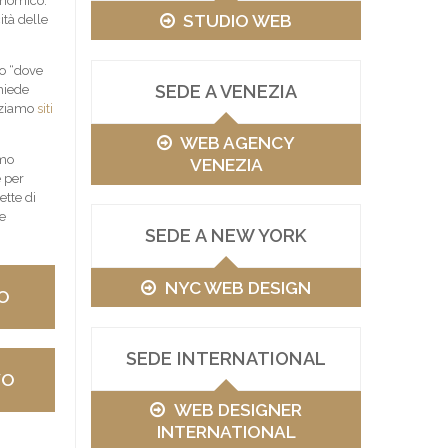
ronomico.
STUDIO WEB
tà delle
no “dove
SEDE A VENEZIA
chiede
izziamo
siti
WEB AGENCY
amo
VENEZIA
e per
ette di
le
SEDE A NEW YORK
NYC WEB DESIGN
O
SEDE INTERNATIONAL
VO
WEB DESIGNER
INTERNATIONAL