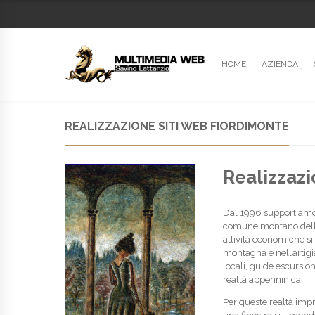
HOME
AZIENDA
REALIZZAZIONE SITI WEB FIORDIMONTE
Realizzazi
Dal 1996 supportiamo l
comune montano della p
attività economiche si 
montagna e nell’artigia
locali, guide escursio
realtà appenninica.
Per queste realtà impr