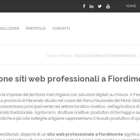
HOME
SOLUZIONI
PORTFOLIO
CONTATTI
HOME
/
MARCHE
/
REALIZZAZIONE SITI WEB FIORDIMONTE
one siti web professionali a Fiordi
e imprese del territorio marchigiano con soluzioni digitali su misura. A Fi
rovincia di Macerata situato nel cuore del Parco Nazionale dei Monti Sibilli
concentrano principalmente nel settore turistico-ricettivo, nell’agricoltura di
nato tradizionale. Agriturismi, strutture ricettive, produttori di formaggi e s
nistiche e piccole botteghe artigiane rappresentano il tessuto produttivo di q
enditoriali, disporre di un
sito web professionale a Fiordimonte
significa