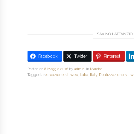
SAVINO LATTANZIO -
Facebook
Twitter
Pinterest
Posted on
8 Maggio 2016
by
admin
in
Marche
Tagged as
creazione siti web
,
Italia
,
Italy
,
Realizzazione siti 